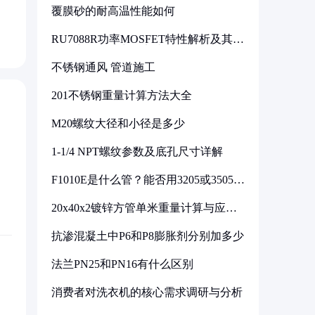
覆膜砂的耐高温性能如何
RU7088R功率MOSFET特性解析及其在
可调电源设计中的实践
不锈钢通风 管道施工
201不锈钢重量计算方法大全
M20螺纹大径和小径是多少
1-1/4 NPT螺纹参数及底孔尺寸详解
F1010E是什么管？能否用3205或3505代
换
20x40x2镀锌方管单米重量计算与应用
分析
抗渗混凝土中P6和P8膨胀剂分别加多少
法兰PN25和PN16有什么区别
消费者对洗衣机的核心需求调研与分析