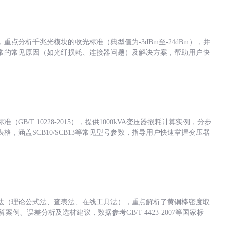
点分析千兆光模块的收光标准（典型值为-3dBm至-24dBm），并
常的常见原因（如光纤损耗、连接器问题）及解决方案，帮助用户快
/T 10228-2015），提供1000kVA变压器损耗计算实例，分步
，涵盖SCB10/SCB13等常见型号参数，指导用户快速掌握变压器
法（理论公式法、查表法、在线工具法），重点解析了黄铜棒密度取
计算案例、误差分析及选材建议，数据参考GB/T 4423-2007等国家标