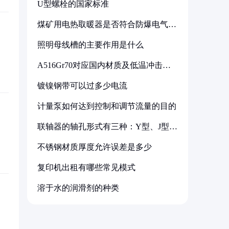
U型螺栓的国家标准
煤矿用电热取暖器是否符合防爆电气设
备标准
照明母线槽的主要作用是什么
A516Gr70对应国内材质及低温冲击要
求解析
镀镍钢带可以过多少电流
计量泵如何达到控制和调节流量的目的
联轴器的轴孔形式有三种：Y型、J型、
Z型
不锈钢材质厚度允许误差是多少
复印机出租有哪些常见模式
溶于水的润滑剂的种类