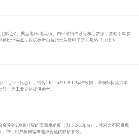
括各引脚定义、典型电压/电流值、内部逻辑关系等核心数据，并附引脚参
电路设计要点，数据参考自杭州士兰微电子官方规格书（版本
_1/2H状态），结合GB/T 5231-2012标准数据，详细分析其力学
差异，为工业选材提供参考。
砂200目对应的表面粗糙度（Ra 3.2-6.3μm），并对比不同目数
业实践，帮助用户根据需求选择合适的喷砂参数。