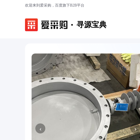
欢迎来到爱采购，百度旗下B2B平台
寻源宝典
‹
›