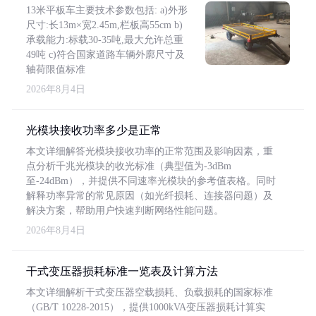
13米平板车主要技术参数包括: a)外形
尺寸:长13m×宽2.45m,栏板高55cm b)
承载能力:标载30-35吨,最大允许总重
49吨 c)符合国家道路车辆外廓尺寸及
轴荷限值标准
2026年8月4日
光模块接收功率多少是正常
本文详细解答光模块接收功率的正常范围及影响因素，重
点分析千兆光模块的收光标准（典型值为-3dBm
至-24dBm），并提供不同速率光模块的参考值表格。同时
解释功率异常的常见原因（如光纤损耗、连接器问题）及
解决方案，帮助用户快速判断网络性能问题。
2026年8月4日
干式变压器损耗标准一览表及计算方法
本文详细解析干式变压器空载损耗、负载损耗的国家标准
（GB/T 10228-2015），提供1000kVA变压器损耗计算实