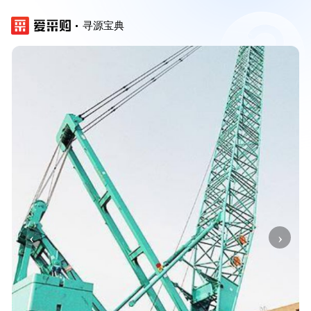
寻源宝典
‹
›