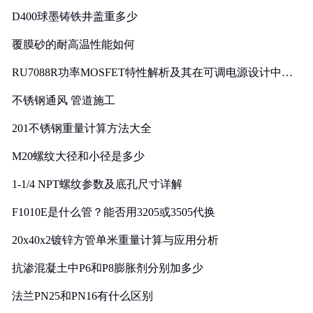
D400球墨铸铁井盖重多少
覆膜砂的耐高温性能如何
RU7088R功率MOSFET特性解析及其在可调电源设计中的
实践
不锈钢通风 管道施工
201不锈钢重量计算方法大全
M20螺纹大径和小径是多少
1-1/4 NPT螺纹参数及底孔尺寸详解
F1010E是什么管？能否用3205或3505代换
20x40x2镀锌方管单米重量计算与应用分析
抗渗混凝土中P6和P8膨胀剂分别加多少
法兰PN25和PN16有什么区别