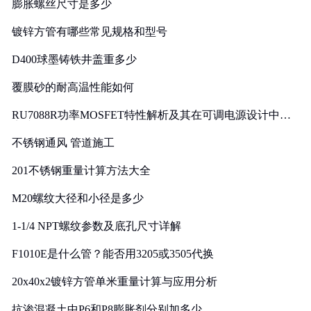
膨胀螺丝尺寸是多少
镀锌方管有哪些常见规格和型号
D400球墨铸铁井盖重多少
覆膜砂的耐高温性能如何
RU7088R功率MOSFET特性解析及其在可调电源设计中的
实践
不锈钢通风 管道施工
201不锈钢重量计算方法大全
M20螺纹大径和小径是多少
1-1/4 NPT螺纹参数及底孔尺寸详解
F1010E是什么管？能否用3205或3505代换
20x40x2镀锌方管单米重量计算与应用分析
抗渗混凝土中P6和P8膨胀剂分别加多少