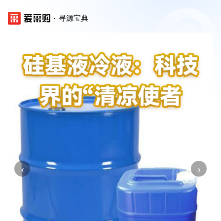
寻源宝典
‹
›