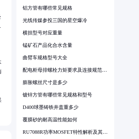
铝方管有哪些常见规格
。
经
光线传媒参投三国的星空爆冷
又
横担型号对应重量
锰矿石产品化合水含量
曲臂车规格型号大全
不
配电柜母排螺栓力矩要求及连接规范详
南
解
售
膨胀螺丝尺寸是多少
镀锌方管有哪些常见规格和型号
采
D400球墨铸铁井盖重多少
覆膜砂的耐高温性能如何
RU7088R功率MOSFET特性解析及其在
可调电源设计中的实践