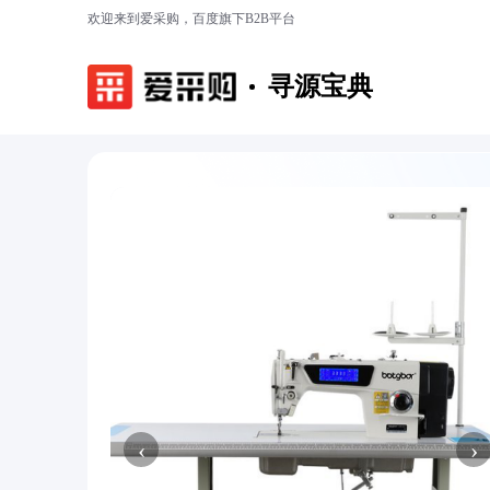
欢迎来到爱采购，百度旗下B2B平台
寻源宝典
‹
›