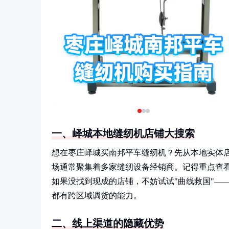
一、峄城本地缝纫机店铺大搜索
想在枣庄峄城买南邦平车缝纫机？先从本地实体
场通常聚集着多家缝纫设备经销商。记得重点查看
如果没找到现成的店铺，不妨试试"曲线救国"—
都有跨区域调货的能力。
二、线上渠道的隐藏优势