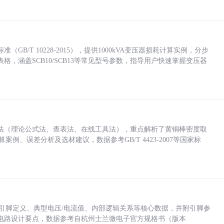
/T 10228-2015），提供1000kVA变压器损耗计算实例，分步
，涵盖SCB10/SCB13等常见型号参数，指导用户快速掌握变压器
法（理论公式法、查表法、在线工具法），重点解析了黄铜棒密度取
计算案例、误差分析及选材建议，数据参考GB/T 4423-2007等国家标
括各引脚定义、典型电压/电流值、内部逻辑关系等核心数据，并附引脚参
电路设计要点，数据参考自杭州士兰微电子官方规格书（版本