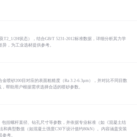
_1/2H状态），结合GB/T 5231-2012标准数据，详细分析其力学
差异，为工业选材提供参考。
砂200目对应的表面粗糙度（Ra 3.2-6.3μm），并对比不同目数
业实践，帮助用户根据需求选择合适的喷砂参数。
力，包括螺杆直径、钻孔尺寸等参数，并依据专业标准（如《混凝土结
方法和典型数值（如混凝土强度C30下设计值约80kN）。内容涵盖安装
员参考。