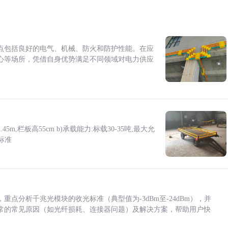
点包括良好的电气、机械、防火和防护性能。在应
心等场所，凭借自身优势满足不同领域对电力供应
5m,栏板高55cm b)承载能力:标载30-35吨,最大允
标准
点分析千兆光模块的收光标准（典型值为-3dBm至-24dBm），并
常的常见原因（如光纤损耗、连接器问题）及解决方案，帮助用户快