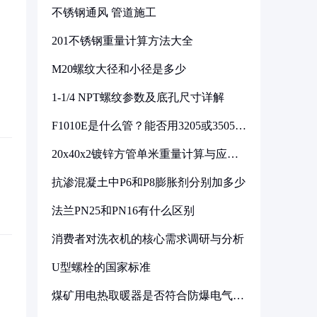
不锈钢通风 管道施工
201不锈钢重量计算方法大全
M20螺纹大径和小径是多少
1-1/4 NPT螺纹参数及底孔尺寸详解
F1010E是什么管？能否用3205或3505代
换
20x40x2镀锌方管单米重量计算与应用
分析
抗渗混凝土中P6和P8膨胀剂分别加多少
法兰PN25和PN16有什么区别
消费者对洗衣机的核心需求调研与分析
U型螺栓的国家标准
煤矿用电热取暖器是否符合防爆电气设
备标准