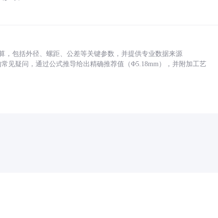
底孔计算，包括外径、螺距、公差等关键参数，并提供专业数据来源
孔尺寸的常见疑问，通过公式推导给出精确推荐值（Φ5.18mm），并附加工艺
药品医疗器械网络信息服务备案(京)网药械信息备字（2021）第00159号