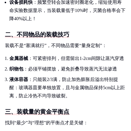
设备损耗快
：频繁空转会加速密封圈老化，缩短使用寿
命实验数据显示，当装载量低于10%时，灭菌合格率会下
降40%以上！
二、不同物品的装载技巧
装载不是“塞满就行”，不同物品需要“量身定制”：
金属器械
：可紧密排列，但需留出1-2cm间隙让蒸汽穿透
织物包
：必须平铺摆放，避免折叠导致蒸汽无法渗透
液体容器
：只能装2/3满，防止加热膨胀后溢出特别提
醒：玻璃器皿要单独放置，且与金属物品保持5cm以上距
离，防止冷热不均导致破裂。
三、装载量的黄金平衡点
找到“最少”与“理想”的平衡点才是关键：