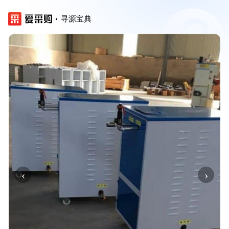
寻源宝典
‹
›