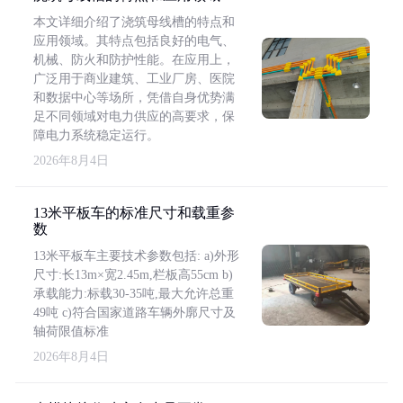
本文详细介绍了浇筑母线槽的特点和
应用领域。其特点包括良好的电气、
机械、防火和防护性能。在应用上，
广泛用于商业建筑、工业厂房、医院
和数据中心等场所，凭借自身优势满
足不同领域对电力供应的高要求，保
障电力系统稳定运行。
2026年8月4日
13米平板车的标准尺寸和载重参
数
13米平板车主要技术参数包括: a)外形
尺寸:长13m×宽2.45m,栏板高55cm b)
承载能力:标载30-35吨,最大允许总重
49吨 c)符合国家道路车辆外廓尺寸及
轴荷限值标准
2026年8月4日