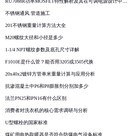
RU7088R功率MOSFET特性解析及其在可调电源设计中的
实践
不锈钢通风 管道施工
201不锈钢重量计算方法大全
M20螺纹大径和小径是多少
1-1/4 NPT螺纹参数及底孔尺寸详解
F1010E是什么管？能否用3205或3505代换
20x40x2镀锌方管单米重量计算与应用分析
抗渗混凝土中P6和P8膨胀剂分别加多少
法兰PN25和PN16有什么区别
消费者对洗衣机的核心需求调研与分析
U型螺栓的国家标准
煤矿用电热取暖器是否符合防爆电气设备标准