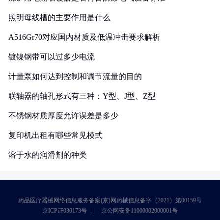
照明母线槽的主要作用是什么
A516Gr70对应国内材质及低温冲击要求解析
镀镍钢带可以过多少电流
计量泵如何达到控制和调节流量的目的
联轴器的轴孔形式有三种：Y型、J型、Z型
不锈钢材质厚度允许误差是多少
复印机出租有哪些常见模式
溶于水的润滑剂的种类
药品医疗器械网络信息服务备案(京)网药械信息备字（2021）第00159号
京ICP证030173号
京公网安备11000002000001号