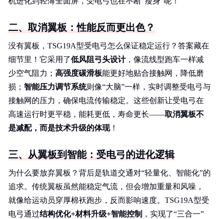
机进化到轻薄全面屏，受电弓也在不断“瘦身”呢！
二、取消翼板：性能反而更出色？
没有翼板，TSG19A型受电弓怎么保证稳定运行？答案藏在
细节里！它采用了
低风阻弓头设计
，像流线型跑车一样减
少空气阻力；
高强度碳滑板
能更好地贴合接触网，降低磨
损；
智能压力调节系统
则像“大脑”一样，实时调整受电弓与
接触网的压力，确保电流传输稳定。这些创新让受电弓在
高速运行时更平稳，能耗更低，寿命更长——
取消翼板不
是减配，而是技术升级的体现
！
三、从翼板到智能：受电弓的进化逻辑
为什么要放弃翼板？背后是轨道交通对“轻量化、智能化”的
追求。传统翼板虽然能稳定气流，但会增加重量和风噪，
就像给运动员穿厚棉袄跑步，反而影响速度。TSG19A型受
电弓通过
结构优化+材料升级+智能控制
，实现了“三合一”