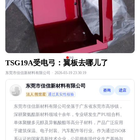
TSG19A受电弓：翼板去哪儿了
东莞市佳信新材料有限公司
·
2026-03-19 23:30:19
东莞市佳信新材料有限公司
咨询
进店
法人:熊世星
通过真实性核验
东莞市佳信新材料有限公司坐落于广东省东莞市高埗镇，
深耕聚氨酯新材料领域十余年，专业研发生产PU组合料、
单体聚醚多元醇及异氰酸酯等高分子材料，产品广泛应用
于建筑保温、电子封装、汽车配件等行业。作为通过ISO体
系认证的国家高新技术企业，公司拥有现代化生产基地与