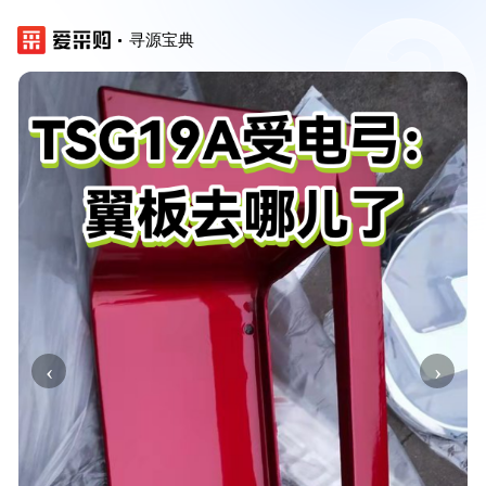
寻源宝典
‹
›