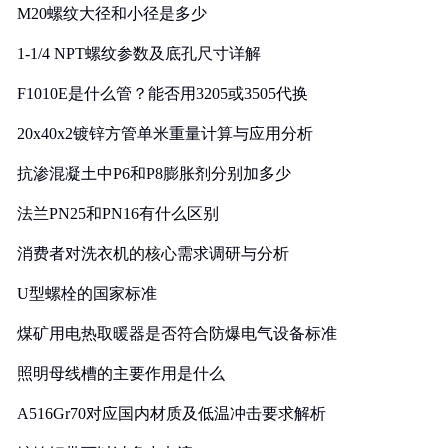
M20螺纹大径和小径是多少
1-1/4 NPT螺纹参数及底孔尺寸详解
F1010E是什么管？能否用3205或3505代换
20x40x2镀锌方管单米重量计算与应用分析
抗渗混凝土中P6和P8膨胀剂分别加多少
法兰PN25和PN16有什么区别
消费者对洗衣机的核心需求调研与分析
U型螺栓的国家标准
煤矿用电热取暖器是否符合防爆电气设备标准
照明母线槽的主要作用是什么
A516Gr70对应国内材质及低温冲击要求解析