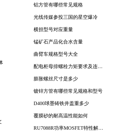
铝方管有哪些常见规格
光线传媒参投三国的星空爆冷
横担型号对应重量
锰矿石产品化合水含量
曲臂车规格型号大全
体
配电柜母排螺栓力矩要求及连接
规范详解
膨胀螺丝尺寸是多少
镀锌方管有哪些常见规格和型号
D400球墨铸铁井盖重多少
覆膜砂的耐高温性能如何
文
RU7088R功率MOSFET特性解析
及其在可调电源设计中的实践