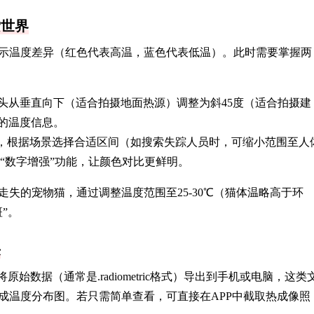
索世界
示温度差异（红色代表高温，蓝色代表低温）。此时需要掌握两
头从垂直向下（适合拍摄地面热源）调整为斜45度（适合拍摄建
的温度信息。
项，根据场景选择合适区间（如搜索失踪人员时，可缩小范围至人
启“数字增强”功能，让颜色对比更鲜明。
失的宠物猫，通过调整温度范围至25-30℃（猫体温略高于环
”。
来
始数据（通常是.radiometric格式）导出到手机或电脑，这类
成温度分布图。若只需简单查看，可直接在APP中截取热成像照