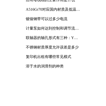
A516Gr70对应国内材质及低温冲
击要求解析
镀镍钢带可以过多少电流
计量泵如何达到控制和调节流量
的目的
联轴器的轴孔形式有三种：Y
型、J型、Z型
不锈钢材质厚度允许误差是多少
复印机出租有哪些常见模式
溶于水的润滑剂的种类