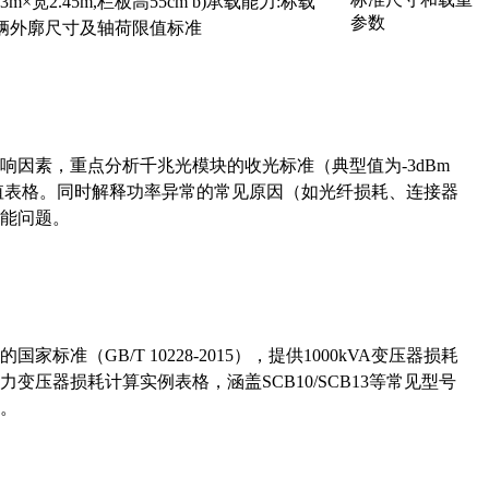
×宽2.45m,栏板高55cm b)承载能力:标载
路车辆外廓尺寸及轴荷限值标准
响因素，重点分析千兆光模块的收光标准（典型值为-3dBm
考值表格。同时解释功率异常的常见原因（如光纤损耗、连接器
能问题。
准（GB/T 10228-2015），提供1000kVA变压器损耗
压器损耗计算实例表格，涵盖SCB10/SCB13等常见型号
。