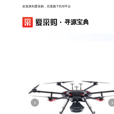
欢迎来到爱采购，百度旗下B2B平台
寻源宝典
‹
›