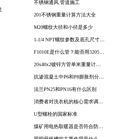
不锈钢通风 管道施工
让
201不锈钢重量计算方法大全
M20螺纹大径和小径是多少
1-1/4 NPT螺纹参数及底孔尺寸详
解
F1010E是什么管？能否用3205或
3505代换
20x40x2镀锌方管单米重量计算
与应用分析
抗渗混凝土中P6和P8膨胀剂分别
加多少
法兰PN25和PN16有什么区别
消费者对洗衣机的核心需求调研
与分析
U型螺栓的国家标准
煤矿用电热取暖器是否符合防爆
电气设备标准
照明母线槽的主要作用是什么