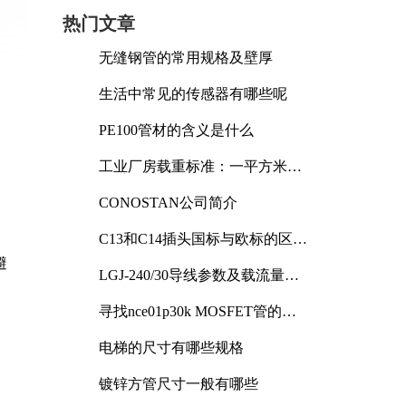
热门文章
无缝钢管的常用规格及壁厚
生活中常见的传感器有哪些呢
PE100管材的含义是什么
工业厂房载重标准：一平方米能
承受多少公斤
CONOSTAN公司简介
C13和C14插头国标与欧标的区别
及其标准解析
避
LGJ-240/30导线参数及载流量解
析
寻找nce01p30k MOSFET管的合
适替代型号
电梯的尺寸有哪些规格
镀锌方管尺寸一般有哪些