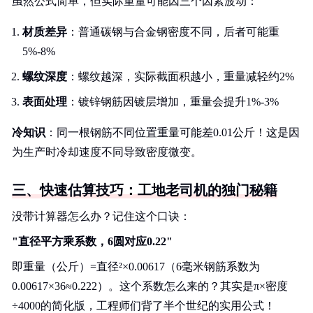
虽然公式简单，但实际重量可能因三个因素波动：
材质差异
：普通碳钢与合金钢密度不同，后者可能重
5%-8%
螺纹深度
：螺纹越深，实际截面积越小，重量减轻约2%
表面处理
：镀锌钢筋因镀层增加，重量会提升1%-3%
冷知识
：同一根钢筋不同位置重量可能差0.01公斤！这是因
为生产时冷却速度不同导致密度微变。
三、快速估算技巧：工地老司机的独门秘籍
没带计算器怎么办？记住这个口诀：
"直径平方乘系数，6圆对应0.22"
即重量（公斤）=直径²×0.00617（6毫米钢筋系数为
0.00617×36≈0.222）。这个系数怎么来的？其实是π×密度
÷4000的简化版，工程师们背了半个世纪的实用公式！