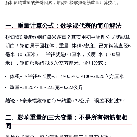
解析影响重量的关键因素，帮你轻松掌握钢筋重量计算技巧。
一、重量计算公式：数学课代表的简单解法
想知道6圆螺纹钢筋每米多重？其实用初中物理公式就能算
明白！钢筋属于圆柱体，重量=体积×密度。已知钢筋直径6
毫米（0.6厘米），半径就是0.3厘米，长度1米（100厘
米），钢筋密度约7.85克/立方厘米。套用公式：
体积=π×半径²×长度=3.14×0.3×0.3×100=28.26立方厘米
重量=28.26×7.85≈222克=0.222公斤
结论
：6毫米螺纹钢筋每米约重0.22公斤，误差不超过3%！
二、影响重量的三大变量：不是所有钢筋都相
同