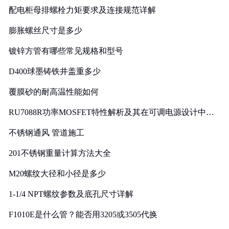
配电柜母排螺栓力矩要求及连接规范详解
膨胀螺丝尺寸是多少
镀锌方管有哪些常见规格和型号
D400球墨铸铁井盖重多少
覆膜砂的耐高温性能如何
RU7088R功率MOSFET特性解析及其在可调电源设计中的
实践
不锈钢通风 管道施工
201不锈钢重量计算方法大全
M20螺纹大径和小径是多少
1-1/4 NPT螺纹参数及底孔尺寸详解
F1010E是什么管？能否用3205或3505代换