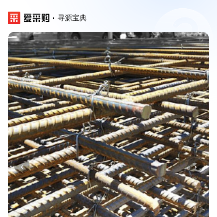
寻源宝典
‹
›