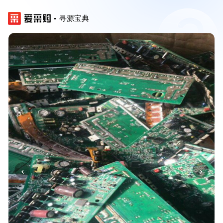
寻源宝典
‹
›