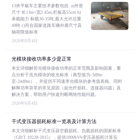
13米平板车主要技术参数包括: a)外形
尺寸:长13m×宽2.45m,栏板高55cm b)
承载能力:标载30-35吨,最大允许总重
49吨 c)符合国家道路车辆外廓尺寸及
轴荷限值标准
2026年8月4日
光模块接收功率多少是正常
本文详细解答光模块接收功率的正常范围及影响因素，重
点分析千兆光模块的收光标准（典型值为-3dBm
至-24dBm），并提供不同速率光模块的参考值表格。同时
解释功率异常的常见原因（如光纤损耗、连接器问题）及
解决方案，帮助用户快速判断网络性能问题。
2026年8月4日
干式变压器损耗标准一览表及计算方法
本文详细解析干式变压器空载损耗、负载损耗的国家标准
（GB/T 10228-2015），提供1000kVA变压器损耗计算实