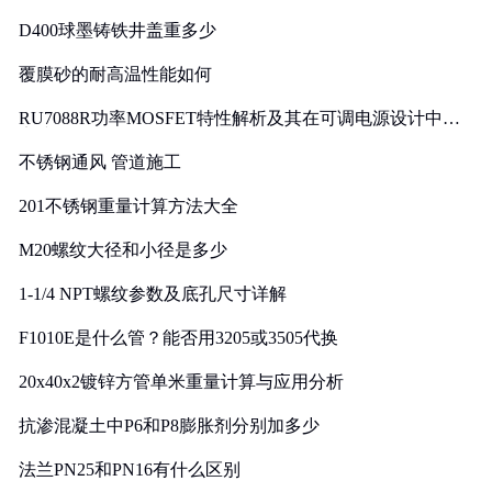
D400球墨铸铁井盖重多少
覆膜砂的耐高温性能如何
RU7088R功率MOSFET特性解析及其在可调电源设计中的
实践
不锈钢通风 管道施工
201不锈钢重量计算方法大全
M20螺纹大径和小径是多少
1-1/4 NPT螺纹参数及底孔尺寸详解
F1010E是什么管？能否用3205或3505代换
20x40x2镀锌方管单米重量计算与应用分析
抗渗混凝土中P6和P8膨胀剂分别加多少
法兰PN25和PN16有什么区别