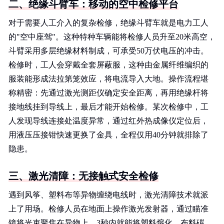
二、绝缘斗臂车：移动的空中检修平台
对于需要人工介入的复杂检修，绝缘斗臂车就是电力工人
的"空中座驾"。这种特种车辆能将检修人员升至20米高空，
斗臂采用多层绝缘材料制成，可承受50万伏电压的冲击。
检修时，工人会穿戴全套屏蔽服，这种由金属纤维编织的
服装能形成法拉第笼效应，将电流导入大地。操作流程堪
称精密：先通过激光测距仪确定安全距离，再用绝缘杆将
接地线挂到导线上，最后才能开始检修。某次检修中，工
人发现导线连接处温度异常，通过红外热成像仪定位后，
用液压压接钳快速更换了金具，全程仅用40分钟就排除了
隐患。
三、激光清障：无接触式安全检修
遇到风筝、塑料布等异物缠绕电线时，激光清障技术就派
上了用场。检修人员在地面上操作激光发射器，通过瞄准
镜将光束聚焦在异物上，3秒内就能将塑料熔化、布料碳