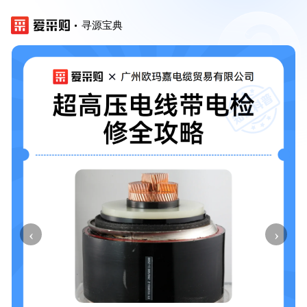
寻源宝典
‹
›