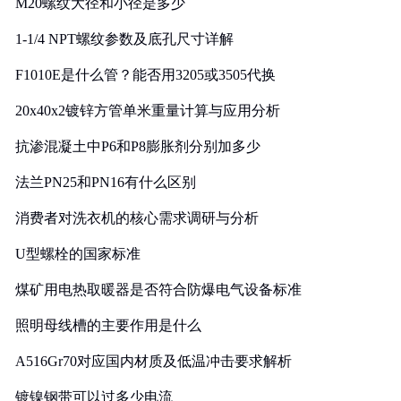
M20螺纹大径和小径是多少
1-1/4 NPT螺纹参数及底孔尺寸详解
F1010E是什么管？能否用3205或3505代换
20x40x2镀锌方管单米重量计算与应用分析
抗渗混凝土中P6和P8膨胀剂分别加多少
法兰PN25和PN16有什么区别
消费者对洗衣机的核心需求调研与分析
U型螺栓的国家标准
煤矿用电热取暖器是否符合防爆电气设备标准
照明母线槽的主要作用是什么
A516Gr70对应国内材质及低温冲击要求解析
镀镍钢带可以过多少电流