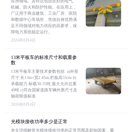
应用领域。其特点包括良好的电气、
机械、防火和防护性能。在应用上，
广泛用于商业建筑、工业厂房、医院
和数据中心等场所，凭借自身优势满
足不同领域对电力供应的高要求，保
障电力系统稳定运行。
2026年8月4日
13米平板车的标准尺寸和载重参
数
13米平板车主要技术参数包括: a)外形
尺寸:长13m×宽2.45m,栏板高55cm b)
承载能力:标载30-35吨,最大允许总重
49吨 c)符合国家道路车辆外廓尺寸及
轴荷限值标准
2026年8月4日
光模块接收功率多少是正常
本文详细解答光模块接收功率的正常范围及影响因素，重