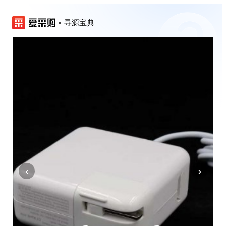
寻源宝典
‹
›