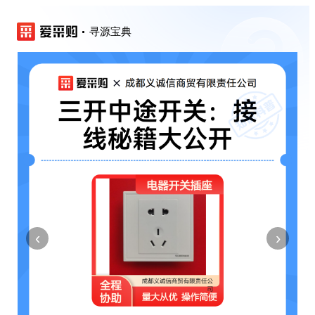
寻源宝典
‹
›