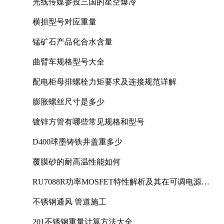
光线传媒参投三国的星空爆冷
横担型号对应重量
锰矿石产品化合水含量
曲臂车规格型号大全
配电柜母排螺栓力矩要求及连接规范详解
膨胀螺丝尺寸是多少
镀锌方管有哪些常见规格和型号
D400球墨铸铁井盖重多少
覆膜砂的耐高温性能如何
RU7088R功率MOSFET特性解析及其在可调电源设
计中的实践
不锈钢通风 管道施工
201不锈钢重量计算方法大全