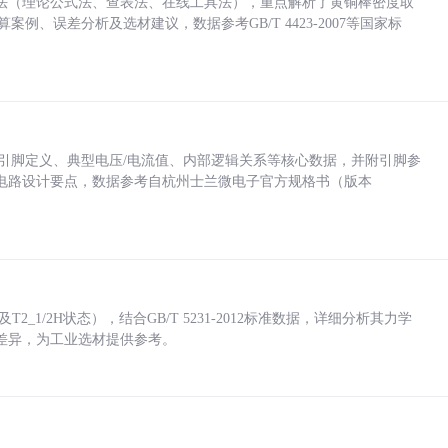
法（理论公式法、查表法、在线工具法），重点解析了黄铜棒密度取
计算案例、误差分析及选材建议，数据参考GB/T 4423-2007等国家标
括各引脚定义、典型电压/电流值、内部逻辑关系等核心数据，并附引脚参
电路设计要点，数据参考自杭州士兰微电子官方规格书（版本
_1/2H状态），结合GB/T 5231-2012标准数据，详细分析其力学
差异，为工业选材提供参考。