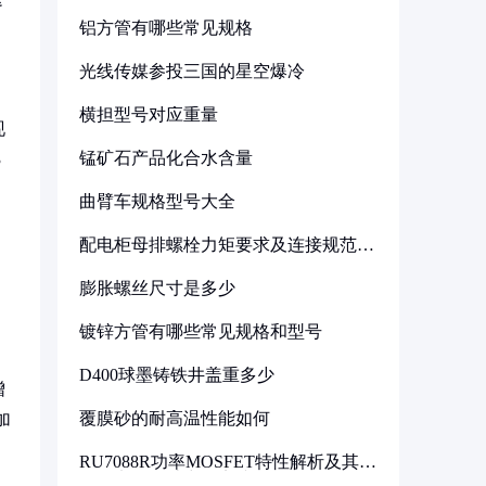
铝方管有哪些常见规格
光线传媒参投三国的星空爆冷
横担型号对应重量
现
锰矿石产品化合水含量
3
曲臂车规格型号大全
配电柜母排螺栓力矩要求及连接规范详
解
膨胀螺丝尺寸是多少
镀锌方管有哪些常见规格和型号
D400球墨铸铁井盖重多少
增
覆膜砂的耐高温性能如何
加
RU7088R功率MOSFET特性解析及其在
可调电源设计中的实践