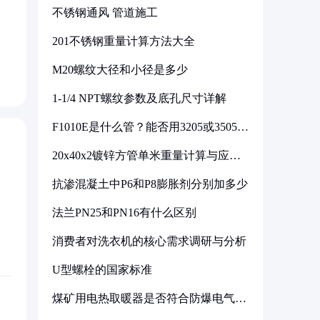
，
不锈钢通风 管道施工
，
201不锈钢重量计算方法大全
M20螺纹大径和小径是多少
1-1/4 NPT螺纹参数及底孔尺寸详解
F1010E是什么管？能否用3205或3505代
换
20x40x2镀锌方管单米重量计算与应用
分析
抗渗混凝土中P6和P8膨胀剂分别加多少
法兰PN25和PN16有什么区别
消费者对洗衣机的核心需求调研与分析
U型螺栓的国家标准
煤矿用电热取暖器是否符合防爆电气设
备标准