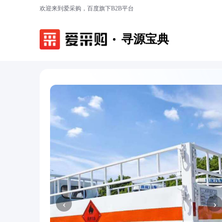
欢迎来到爱采购，百度旗下B2B平台
寻源宝典
‹
›