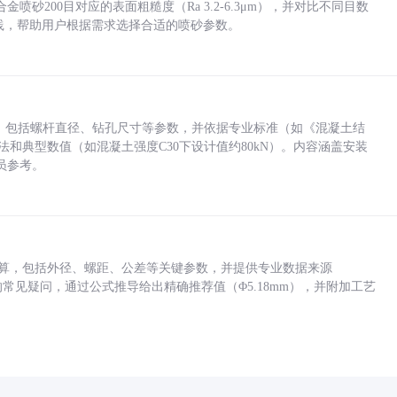
砂200目对应的表面粗糙度（Ra 3.2-6.3μm），并对比不同目数
业实践，帮助用户根据需求选择合适的喷砂参数。
力，包括螺杆直径、钻孔尺寸等参数，并依据专业标准（如《混凝土结
方法和典型数值（如混凝土强度C30下设计值约80kN）。内容涵盖安装
员参考。
底孔计算，包括外径、螺距、公差等关键参数，并提供专业数据来源
孔尺寸的常见疑问，通过公式推导给出精确推荐值（Φ5.18mm），并附加工艺