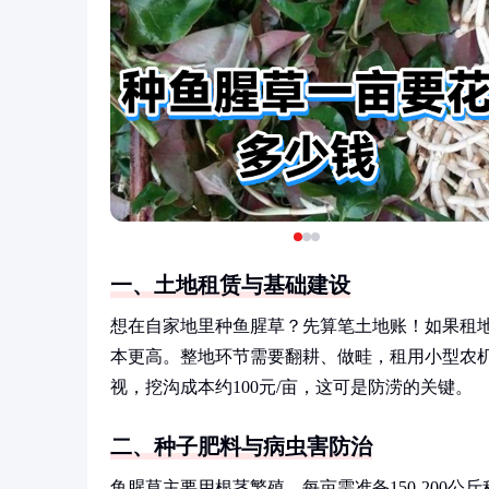
一、土地租赁与基础建设
想在自家地里种鱼腥草？先算笔土地账！如果租地的
本更高。整地环节需要翻耕、做畦，租用小型农机费
视，挖沟成本约100元/亩，这可是防涝的关键。
二、种子肥料与病虫害防治
鱼腥草主要用根茎繁殖，每亩需准备150-200公斤种