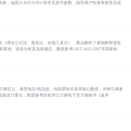
，涵盖SCB10/SCB13等常见型号参数，指导用户快速掌握变压器
法（理论公式法、查表法、在线工具法），重点解析了黄铜棒密度取
计算案例、误差分析及选材建议，数据参考GB/T 4423-2007等国家标
括各引脚定义、典型电压/电流值、内部逻辑关系等核心数据，并附引脚参
电路设计要点，数据参考自杭州士兰微电子官方规格书（版本