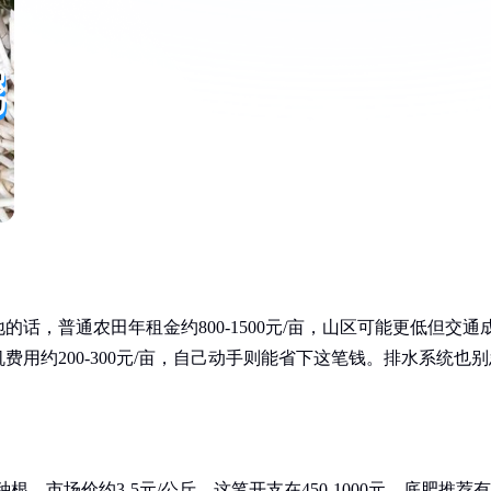
话，普通农田年租金约800-1500元/亩，山区可能更低但交通
用约200-300元/亩，自己动手则能省下这笔钱。排水系统也别
根，市场价约3-5元/公斤，这笔开支在450-1000元。底肥推荐有