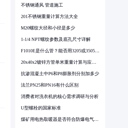
不锈钢通风 管道施工
201不锈钢重量计算方法大全
M20螺纹大径和小径是多少
1-1/4 NPT螺纹参数及底孔尺寸详解
F1010E是什么管？能否用3205或3505代
换
20x40x2镀锌方管单米重量计算与应用
分析
抗渗混凝土中P6和P8膨胀剂分别加多少
法兰PN25和PN16有什么区别
消费者对洗衣机的核心需求调研与分析
U型螺栓的国家标准
煤矿用电热取暖器是否符合防爆电气设
备标准