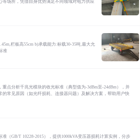
心等场所，凭借自身优势满足不同领域对电力供应
5m,栏板高55cm b)承载能力:标载30-35吨,最大允
标准
点分析千兆光模块的收光标准（典型值为-3dBm至-24dBm），并
常的常见原因（如光纤损耗、连接器问题）及解决方案，帮助用户快
/T 10228-2015），提供1000kVA变压器损耗计算实例，分步