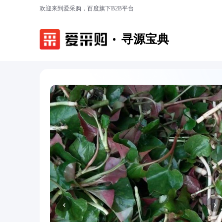
欢迎来到爱采购，百度旗下B2B平台
寻源宝典
‹
›