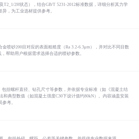
_1/2H状态），结合GB/T 5231-2012标准数据，详细分析其力学
差异，为工业选材提供参考。
砂200目对应的表面粗糙度（Ra 3.2-6.3μm），并对比不同目数
业实践，帮助用户根据需求选择合适的喷砂参数。
力，包括螺杆直径、钻孔尺寸等参数，并依据专业标准（如《混凝土结
方法和典型数值（如混凝土强度C30下设计值约80kN）。内容涵盖安装
员参考。
底孔计算，包括外径、螺距、公差等关键参数，并提供专业数据来源