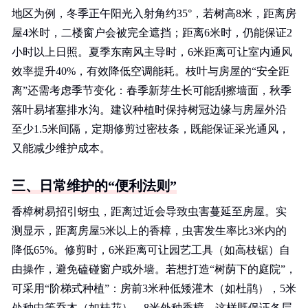
地区为例，冬季正午阳光入射角约35°，若树高8米，距离房
屋4米时，二楼窗户会被完全遮挡；距离6米时，仍能保证2
小时以上日照。夏季东南风主导时，6米距离可让室内通风
效率提升40%，有效降低空调能耗。枝叶与房屋的“安全距
离”还需考虑季节变化：春季新芽生长可能刮擦墙面，秋季
落叶易堵塞排水沟。建议种植时保持树冠边缘与房屋外沿
至少1.5米间隔，定期修剪过密枝条，既能保证采光通风，
又能减少维护成本。
三、日常维护的“便利法则”
香樟树易招引蚜虫，距离过近会导致虫害蔓延至房屋。实
测显示，距离房屋5米以上的香樟，虫害发生率比3米内的
降低65%。修剪时，6米距离可让园艺工具（如高枝锯）自
由操作，避免磕碰窗户或外墙。若想打造“树荫下的庭院”，
可采用“阶梯式种植”：房前3米种低矮灌木（如杜鹃），5米
处种中等乔木（如桂花），8米外种香樟。这样既保证各层