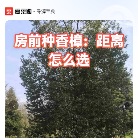
寻源宝典
‹
›