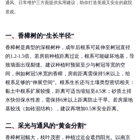
通风、日常维护三方面提供实用建议，助你打造美观又安全的庭院
景观。
一、香樟树的“生长半径”
香樟树是典型的深根树种，成年后根系可延伸至树冠直径
的1.2-1.5倍。若房前种植距离过近，根系可能破坏地基，导
致墙面出现裂缝。建议种植时预留至少与树冠等宽的空
间，例如树冠5米宽的香樟，房前距离需保持5米以上，给
根系足够的“伸展空间”。根系生长还与土壤类型密切相关：
黏土中根系扩展较慢，距离可适当缩短至4.5米；砂质土排
水快但保水性差，需保持6米以上距离防止干旱。若房屋地
基较浅（如砖混结构），建议再增加0.5米安全距离。
二、采光与通风的“黄金分割”
香樟树冠幅大，枝叶茂密，种植过近会遮挡阳光。以南京