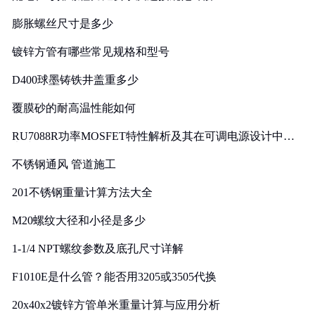
膨胀螺丝尺寸是多少
镀锌方管有哪些常见规格和型号
D400球墨铸铁井盖重多少
覆膜砂的耐高温性能如何
RU7088R功率MOSFET特性解析及其在可调电源设计中的
实践
不锈钢通风 管道施工
201不锈钢重量计算方法大全
M20螺纹大径和小径是多少
1-1/4 NPT螺纹参数及底孔尺寸详解
F1010E是什么管？能否用3205或3505代换
20x40x2镀锌方管单米重量计算与应用分析