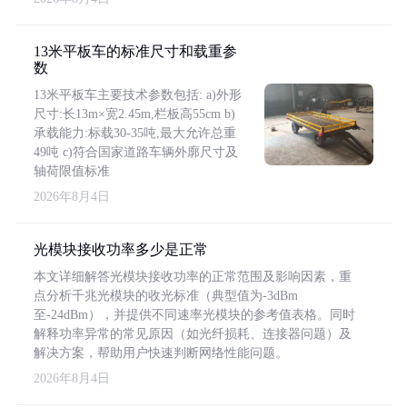
13米平板车的标准尺寸和载重参
数
13米平板车主要技术参数包括: a)外形
尺寸:长13m×宽2.45m,栏板高55cm b)
承载能力:标载30-35吨,最大允许总重
49吨 c)符合国家道路车辆外廓尺寸及
轴荷限值标准
2026年8月4日
光模块接收功率多少是正常
本文详细解答光模块接收功率的正常范围及影响因素，重
点分析千兆光模块的收光标准（典型值为-3dBm
至-24dBm），并提供不同速率光模块的参考值表格。同时
解释功率异常的常见原因（如光纤损耗、连接器问题）及
解决方案，帮助用户快速判断网络性能问题。
2026年8月4日