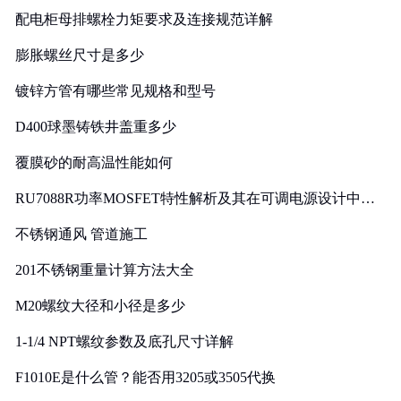
配电柜母排螺栓力矩要求及连接规范详解
膨胀螺丝尺寸是多少
镀锌方管有哪些常见规格和型号
D400球墨铸铁井盖重多少
覆膜砂的耐高温性能如何
RU7088R功率MOSFET特性解析及其在可调电源设计中的
实践
不锈钢通风 管道施工
201不锈钢重量计算方法大全
M20螺纹大径和小径是多少
1-1/4 NPT螺纹参数及底孔尺寸详解
F1010E是什么管？能否用3205或3505代换