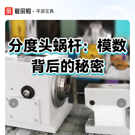
寻源宝典
‹
›