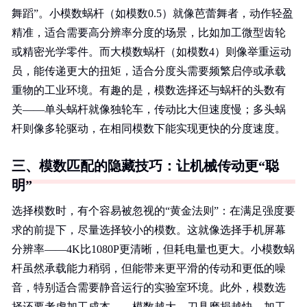
舞蹈”。小模数蜗杆（如模数0.5）就像芭蕾舞者，动作轻盈
精准，适合需要高分辨率分度的场景，比如加工微型齿轮
或精密光学零件。而大模数蜗杆（如模数4）则像举重运动
员，能传递更大的扭矩，适合分度头需要频繁启停或承载
重物的工业环境。有趣的是，模数选择还与蜗杆的头数有
关——单头蜗杆就像独轮车，传动比大但速度慢；多头蜗
杆则像多轮驱动，在相同模数下能实现更快的分度速度。
三、模数匹配的隐藏技巧：让机械传动更“聪
明”
选择模数时，有个容易被忽视的“黄金法则”：在满足强度要
求的前提下，尽量选择较小的模数。这就像选择手机屏幕
分辨率——4K比1080P更清晰，但耗电量也更大。小模数蜗
杆虽然承载能力稍弱，但能带来更平滑的传动和更低的噪
音，特别适合需要静音运行的实验室环境。此外，模数选
择还要考虑加工成本——模数越大，刀具磨损越快，加工