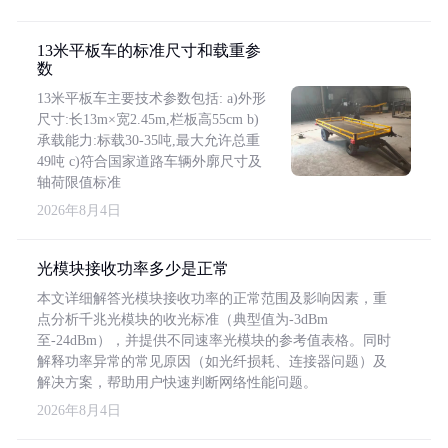
13米平板车的标准尺寸和载重参
数
13米平板车主要技术参数包括: a)外形
尺寸:长13m×宽2.45m,栏板高55cm b)
承载能力:标载30-35吨,最大允许总重
49吨 c)符合国家道路车辆外廓尺寸及
轴荷限值标准
2026年8月4日
光模块接收功率多少是正常
本文详细解答光模块接收功率的正常范围及影响因素，重
点分析千兆光模块的收光标准（典型值为-3dBm
至-24dBm），并提供不同速率光模块的参考值表格。同时
解释功率异常的常见原因（如光纤损耗、连接器问题）及
解决方案，帮助用户快速判断网络性能问题。
2026年8月4日