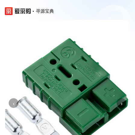
寻源宝典
‹
›