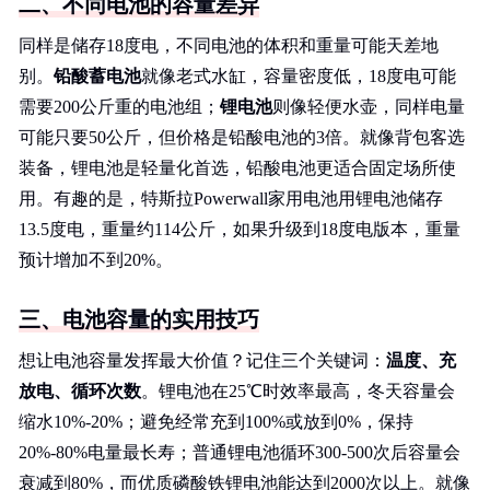
二、不同电池的容量差异
同样是储存18度电，不同电池的体积和重量可能天差地
别。
铅酸蓄电池
就像老式水缸，容量密度低，18度电可能
需要200公斤重的电池组；
锂电池
则像轻便水壶，同样电量
可能只要50公斤，但价格是铅酸电池的3倍。就像背包客选
装备，锂电池是轻量化首选，铅酸电池更适合固定场所使
用。有趣的是，特斯拉Powerwall家用电池用锂电池储存
13.5度电，重量约114公斤，如果升级到18度电版本，重量
预计增加不到20%。
三、电池容量的实用技巧
想让电池容量发挥最大价值？记住三个关键词：
温度、充
放电、循环次数
。锂电池在25℃时效率最高，冬天容量会
缩水10%-20%；避免经常充到100%或放到0%，保持
20%-80%电量最长寿；普通锂电池循环300-500次后容量会
衰减到80%，而优质磷酸铁锂电池能达到2000次以上。就像