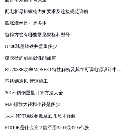
配电柜母排螺栓力矩要求及连接规范详解
膨胀螺丝尺寸是多少
镀锌方管有哪些常见规格和型号
D400球墨铸铁井盖重多少
覆膜砂的耐高温性能如何
RU7088R功率MOSFET特性解析及其在可调电源设计中的
实践
不锈钢通风 管道施工
201不锈钢重量计算方法大全
M20螺纹大径和小径是多少
1-1/4 NPT螺纹参数及底孔尺寸详解
F1010E是什么管？能否用3205或3505代换