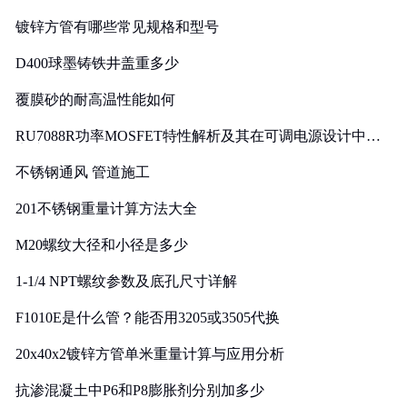
镀锌方管有哪些常见规格和型号
D400球墨铸铁井盖重多少
覆膜砂的耐高温性能如何
RU7088R功率MOSFET特性解析及其在可调电源设计中的
实践
不锈钢通风 管道施工
201不锈钢重量计算方法大全
M20螺纹大径和小径是多少
1-1/4 NPT螺纹参数及底孔尺寸详解
F1010E是什么管？能否用3205或3505代换
20x40x2镀锌方管单米重量计算与应用分析
抗渗混凝土中P6和P8膨胀剂分别加多少