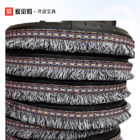
寻源宝典
‹
›