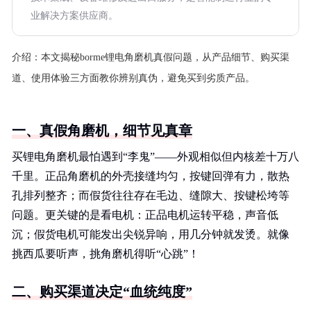
业解决方案供应商。
介绍：
本文揭秘borme锂电角磨机真假问题，从产品细节、购买渠
道、使用体验三方面教你辨别真伪，避免买到劣质产品。
一、真假角磨机，细节见真章
买锂电角磨机最怕遇到“李鬼”——外观相似但内核差十万八
千里。正品角磨机的外壳接缝均匀，按键回弹有力，散热
孔排列整齐；而假货往往存在毛边、缝隙大、按键松垮等
问题。更关键的是看电机：正品电机运转平稳，声音低
沉；假货电机可能发出尖锐异响，用几分钟就发烫。就像
挑西瓜要听声，挑角磨机得听“心跳”！
二、购买渠道决定“血统纯度”