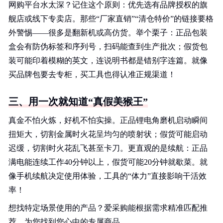
网购平台水太深？记住这个原则：优先选有品牌授权的旗
舰店或线下专卖店。那些“厂家直销”“清仓特价”的链接要格
外警惕——很多是翻新机或高仿货。举个栗子：正品包装
盒会有防伪标签和序列号，扫码能查到生产批次；假货包
装可能印着模糊的英文，连说明书都是错别字连篇。就像
买品牌包要去专柜，买工具也得认准正规渠道！
三、用一次就知道“真假美猴王”
真金不怕火炼，好机不怕实操。正品锂电角磨机启动瞬间
扭矩大，切割金属时火花呈均匀的喷射状；假货可能启动
迟缓，切割时火花乱飞甚至卡刀。更直观的是续航：正品
满电能连续工作40分钟以上，假货可能20分钟就歇菜。就
像手机续航决定使用体验，工具的“体力”直接影响干活效
率！
想找特定场景使用的产品？爱采购能根据需求精准匹配推
荐。为您找到您心中的专属商品