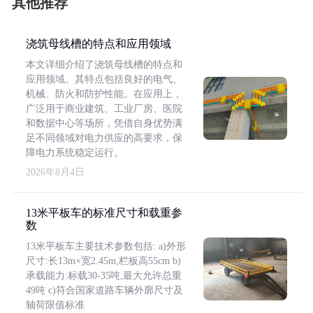
其他推荐
浇筑母线槽的特点和应用领域
本文详细介绍了浇筑母线槽的特点和
应用领域。其特点包括良好的电气、
机械、防火和防护性能。在应用上，
广泛用于商业建筑、工业厂房、医院
和数据中心等场所，凭借自身优势满
足不同领域对电力供应的高要求，保
障电力系统稳定运行。
2026年8月4日
13米平板车的标准尺寸和载重参
数
13米平板车主要技术参数包括: a)外形
尺寸:长13m×宽2.45m,栏板高55cm b)
承载能力:标载30-35吨,最大允许总重
49吨 c)符合国家道路车辆外廓尺寸及
轴荷限值标准