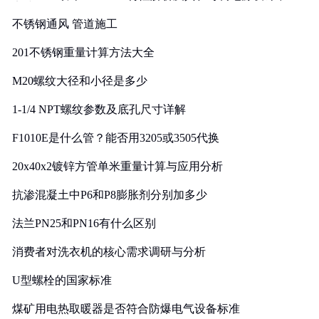
实践
不锈钢通风 管道施工
201不锈钢重量计算方法大全
M20螺纹大径和小径是多少
1-1/4 NPT螺纹参数及底孔尺寸详解
F1010E是什么管？能否用3205或3505代换
20x40x2镀锌方管单米重量计算与应用分析
抗渗混凝土中P6和P8膨胀剂分别加多少
法兰PN25和PN16有什么区别
消费者对洗衣机的核心需求调研与分析
U型螺栓的国家标准
煤矿用电热取暖器是否符合防爆电气设备标准