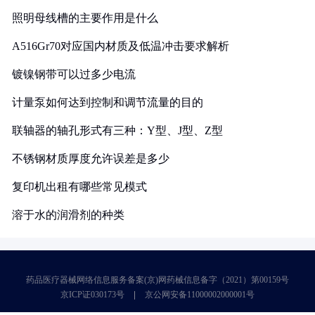
照明母线槽的主要作用是什么
A516Gr70对应国内材质及低温冲击要求解析
镀镍钢带可以过多少电流
计量泵如何达到控制和调节流量的目的
联轴器的轴孔形式有三种：Y型、J型、Z型
不锈钢材质厚度允许误差是多少
复印机出租有哪些常见模式
溶于水的润滑剂的种类
药品医疗器械网络信息服务备案(京)网药械信息备字（2021）第00159号
京ICP证030173号
京公网安备11000002000001号