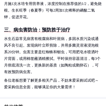
月施1次水培专用营养液，浓度控制在推荐值的1/2，避免烧
根。生长旺季（春夏季）可每2周加1次稀释的磷酸二氢
钾，促进开花。
三、病虫害防治：预防胜于治疗
水生石蒜常见病害有根腐病和叶斑病，多因水质污染或通
风不良引起。发现病叶立即剪除，并用多菌灵溶液浸泡根
系20分钟。虫害主要是红蜘蛛和蚜虫，可用肥皂水喷洒叶
片背面，或用棉签蘸酒精擦拭。平时保持容器清洁，每3个
月彻底清洗一次，更换新的基质（如陶粒或鹅卵石），可
有效预防病虫害。
各位老板想要了解更多相关产品，不妨来爱采购试试吧～
爱采购信息全面，能够满足你的大量需求！