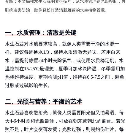
介绍：
本文揭秘水生石蒜的养护技巧，从水质管理到光照控制，再
到病虫害防治，助你轻松打造清新雅致的水生植物景观。
一、水质管理：清澈是关键
水生石蒜对水质要求较高，就像人类需要干净的水源一
样。建议每周换水1/3，保持水质清澈无异味。若用自来
水，需提前静置24小时去除氯气，或使用水质稳定剂。水
温控制在15-25℃最理想，夏季可加冰块降温，冬季需用加
热棒维持温度。定期检测pH值，维持在6.5-7.5之间，避免
过酸或过碱影响生长。
二、光照与营养：平衡的艺术
水生石蒜喜欢散射光，就像人类需要阳光但又怕暴晒。每
天4-6小时柔和光照最佳，可放在朝东或朝北的窗台。若光
照不足，叶片会变薄发黄；光照过强，则易灼伤叶片。每