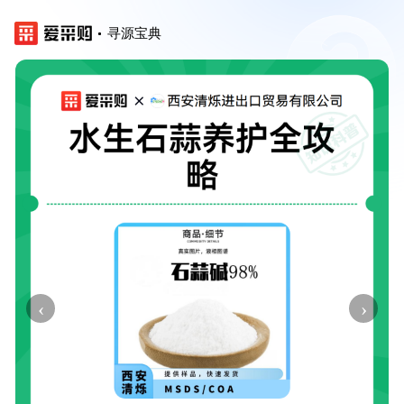
寻源宝典
‹
›