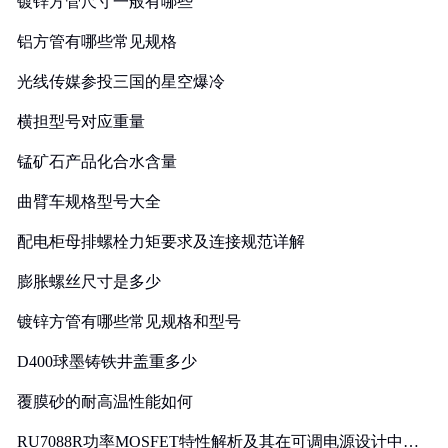
镀锌方管尺寸一般有哪些
铝方管有哪些常见规格
光线传媒参投三国的星空爆冷
横担型号对应重量
锰矿石产品化合水含量
曲臂车规格型号大全
配电柜母排螺栓力矩要求及连接规范详解
膨胀螺丝尺寸是多少
镀锌方管有哪些常见规格和型号
D400球墨铸铁井盖重多少
覆膜砂的耐高温性能如何
RU7088R功率MOSFET特性解析及其在可调电源设计中的