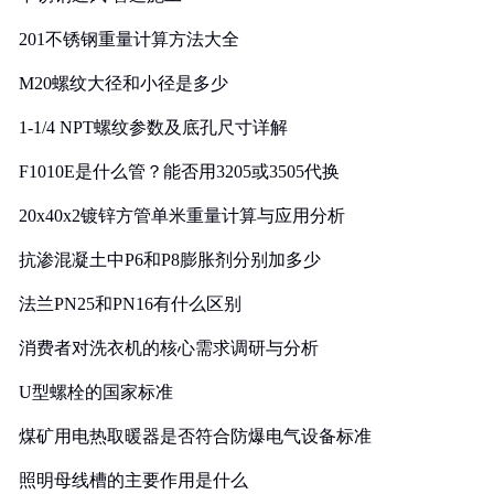
201不锈钢重量计算方法大全
M20螺纹大径和小径是多少
1-1/4 NPT螺纹参数及底孔尺寸详解
F1010E是什么管？能否用3205或3505代换
20x40x2镀锌方管单米重量计算与应用分析
抗渗混凝土中P6和P8膨胀剂分别加多少
法兰PN25和PN16有什么区别
消费者对洗衣机的核心需求调研与分析
U型螺栓的国家标准
煤矿用电热取暖器是否符合防爆电气设备标准
照明母线槽的主要作用是什么