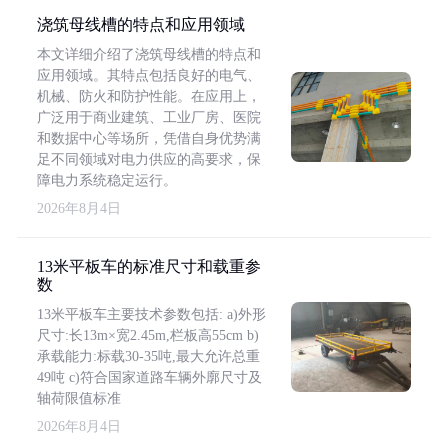
浇筑母线槽的特点和应用领域
本文详细介绍了浇筑母线槽的特点和
应用领域。其特点包括良好的电气、
机械、防火和防护性能。在应用上，
广泛用于商业建筑、工业厂房、医院
和数据中心等场所，凭借自身优势满
足不同领域对电力供应的高要求，保
障电力系统稳定运行。
2026年8月4日
13米平板车的标准尺寸和载重参
数
13米平板车主要技术参数包括: a)外形
尺寸:长13m×宽2.45m,栏板高55cm b)
承载能力:标载30-35吨,最大允许总重
49吨 c)符合国家道路车辆外廓尺寸及
轴荷限值标准
2026年8月4日