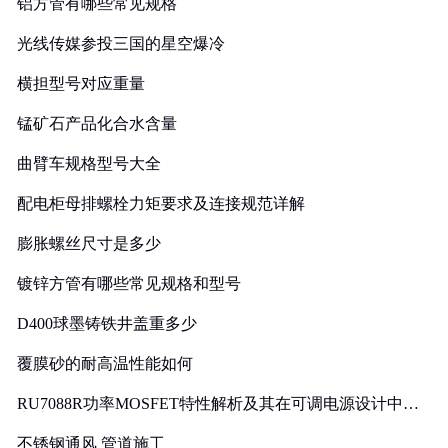
铝方管有哪些常见规格
光线传媒参投三国的星空爆冷
横担型号对应重量
锰矿石产品化合水含量
曲臂车规格型号大全
配电柜母排螺栓力矩要求及连接规范详解
膨胀螺丝尺寸是多少
镀锌方管有哪些常见规格和型号
D400球墨铸铁井盖重多少
覆膜砂的耐高温性能如何
RU7088R功率MOSFET特性解析及其在可调电源设计中的
实践
不锈钢通风 管道施工