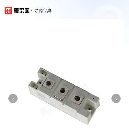
寻源宝典
‹
›