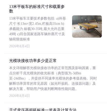
13米平板车的标准尺寸和载重参
数
13米平板车主要技术参数包括: a)外形
尺寸:长13m×宽2.45m,栏板高55cm b)
承载能力:标载30-35吨,最大允许总重
49吨 c)符合国家道路车辆外廓尺寸及
轴荷限值标准
2026年8月4日
光模块接收功率多少是正常
本文详细解答光模块接收功率的正常范围及影响因素，重
点分析千兆光模块的收光标准（典型值为-3dBm
至-24dBm），并提供不同速率光模块的参考值表格。同时
解释功率异常的常见原因（如光纤损耗、连接器问题）及
解决方案，帮助用户快速判断网络性能问题。
2026年8月4日
干式变压器损耗标准一览表及计算方法