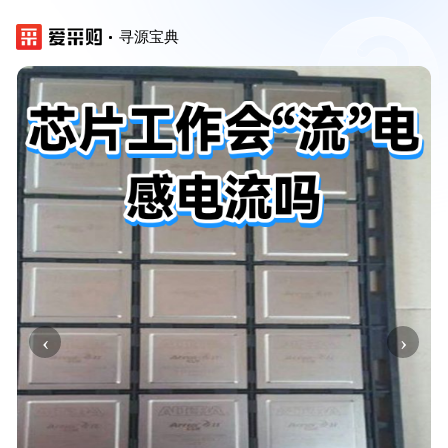
寻源宝典
‹
›