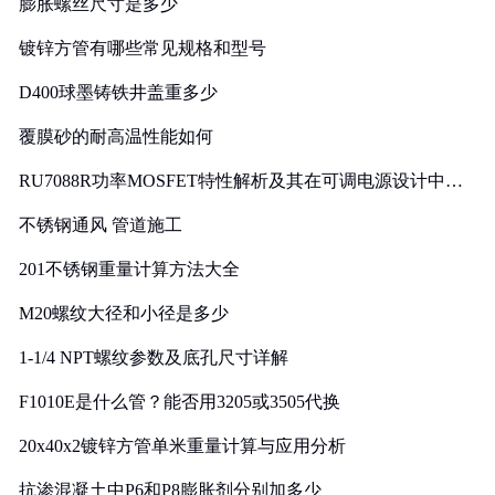
膨胀螺丝尺寸是多少
镀锌方管有哪些常见规格和型号
D400球墨铸铁井盖重多少
覆膜砂的耐高温性能如何
RU7088R功率MOSFET特性解析及其在可调电源设计中的
实践
不锈钢通风 管道施工
201不锈钢重量计算方法大全
M20螺纹大径和小径是多少
1-1/4 NPT螺纹参数及底孔尺寸详解
F1010E是什么管？能否用3205或3505代换
20x40x2镀锌方管单米重量计算与应用分析
抗渗混凝土中P6和P8膨胀剂分别加多少