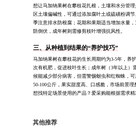
想让马加纳果树在攀枝花扎根，土壤和水分管理
区土壤偏碱性，可通过添加腐叶土或硫磺粉调节
季注意排水防根腐；花期和果期适当增加水量，
防倒伏，成年树则需修剪枝叶增强抗风性。
三、从种植到结果的“养护技巧”
马加纳果树在攀枝花的生长周期约为3-5年，养
次有机肥，促进枝叶生长；成年树（3年以上）
候能减少部分病害，但需警惕蚜虫和红蜘蛛，可
50-100公斤，果实甜度高、口感脆，市场前景理
想找特定场景使用的产品？爱采购能根据需求精
其他推荐