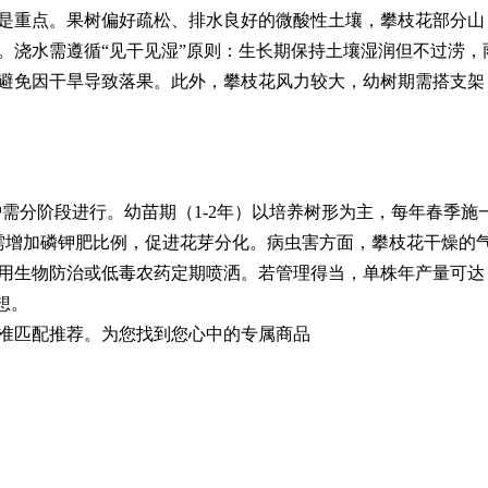
是重点。果树偏好疏松、排水良好的微酸性土壤，攀枝花部分山
。浇水需遵循“见干见湿”原则：生长期保持土壤湿润但不过涝，
避免因干旱导致落果。此外，攀枝花风力较大，幼树期需搭支架
护需分阶段进行。幼苗期（1-2年）以培养树形为主，每年春季施
需增加磷钾肥比例，促进花芽分化。病虫害方面，攀枝花干燥的
用生物防治或低毒农药定期喷洒。若管理得当，单株年产量可达
想。
准匹配推荐。为您找到您心中的专属商品