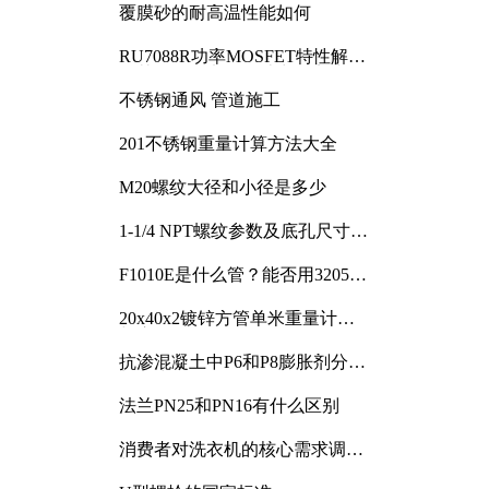
覆膜砂的耐高温性能如何
RU7088R功率MOSFET特性解析
及其在可调电源设计中的实践
不锈钢通风 管道施工
201不锈钢重量计算方法大全
M20螺纹大径和小径是多少
1-1/4 NPT螺纹参数及底孔尺寸详
解
F1010E是什么管？能否用3205或
3505代换
20x40x2镀锌方管单米重量计算
与应用分析
抗渗混凝土中P6和P8膨胀剂分别
加多少
法兰PN25和PN16有什么区别
消费者对洗衣机的核心需求调研
与分析