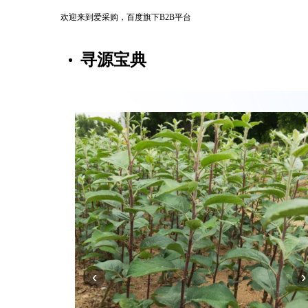
欢迎来到爱采购，百度旗下B2B平台
寻源宝典
‹
›