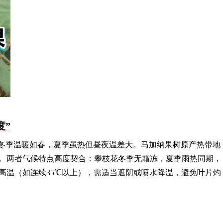
度”
时，冬季温暖如春，夏季虽热但昼夜温差大。马加纳果树原产热带地
。两者气候特点高度契合：攀枝花冬季无霜冻，夏季雨热同期，
高温（如连续35℃以上），需适当遮阴或喷水降温，避免叶片灼