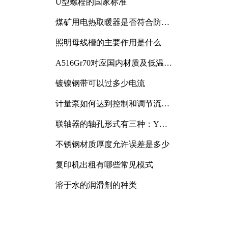
U型螺栓的国家标准
煤矿用电热取暖器是否符合防爆
电气设备标准
照明母线槽的主要作用是什么
A516Gr70对应国内材质及低温冲
击要求解析
镀镍钢带可以过多少电流
计量泵如何达到控制和调节流量
的目的
联轴器的轴孔形式有三种：Y
型、J型、Z型
不锈钢材质厚度允许误差是多少
复印机出租有哪些常见模式
溶于水的润滑剂的种类