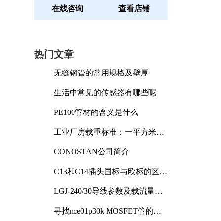
在线咨询
查看店铺
热门文章
无缝钢管的常用规格及壁厚
生活中常见的传感器有哪些呢
PE100管材的含义是什么
工业厂房载重标准：一平方米能
承受多少公斤
CONOSTAN公司简介
C13和C14插头国标与欧标的区别
及其标准解析
LGJ-240/30导线参数及载流量解
析
寻找nce01p30k MOSFET管的合
适替代型号