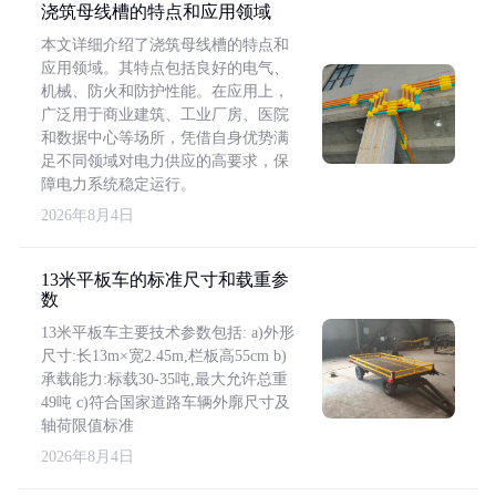
浇筑母线槽的特点和应用领域
本文详细介绍了浇筑母线槽的特点和
应用领域。其特点包括良好的电气、
机械、防火和防护性能。在应用上，
广泛用于商业建筑、工业厂房、医院
和数据中心等场所，凭借自身优势满
足不同领域对电力供应的高要求，保
障电力系统稳定运行。
2026年8月4日
13米平板车的标准尺寸和载重参
数
13米平板车主要技术参数包括: a)外形
尺寸:长13m×宽2.45m,栏板高55cm b)
承载能力:标载30-35吨,最大允许总重
49吨 c)符合国家道路车辆外廓尺寸及
轴荷限值标准
2026年8月4日