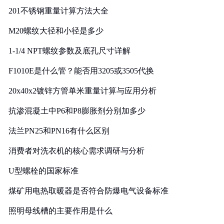
201不锈钢重量计算方法大全
M20螺纹大径和小径是多少
1-1/4 NPT螺纹参数及底孔尺寸详解
F1010E是什么管？能否用3205或3505代换
20x40x2镀锌方管单米重量计算与应用分析
抗渗混凝土中P6和P8膨胀剂分别加多少
法兰PN25和PN16有什么区别
消费者对洗衣机的核心需求调研与分析
U型螺栓的国家标准
煤矿用电热取暖器是否符合防爆电气设备标准
照明母线槽的主要作用是什么