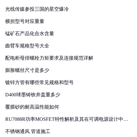
光线传媒参投三国的星空爆冷
横担型号对应重量
锰矿石产品化合水含量
曲臂车规格型号大全
配电柜母排螺栓力矩要求及连接规范详解
膨胀螺丝尺寸是多少
镀锌方管有哪些常见规格和型号
D400球墨铸铁井盖重多少
覆膜砂的耐高温性能如何
RU7088R功率MOSFET特性解析及其在可调电源设计中的
实践
不锈钢通风 管道施工