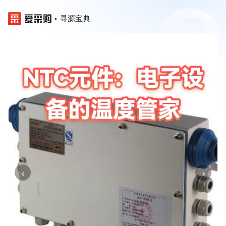
寻源宝典
‹
›