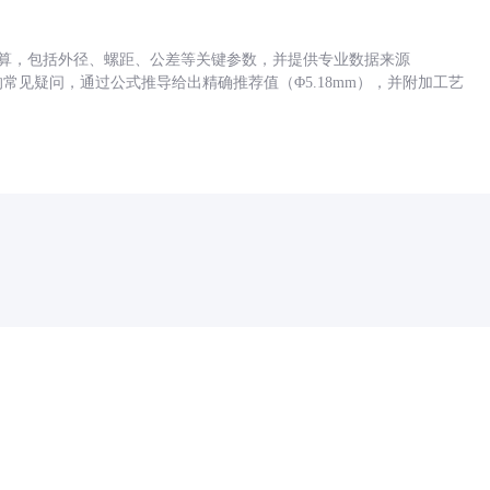
底孔计算，包括外径、螺距、公差等关键参数，并提供专业数据来源
孔尺寸的常见疑问，通过公式推导给出精确推荐值（Φ5.18mm），并附加工艺
药品医疗器械网络信息服务备案(京)网药械信息备字（2021）第00159号
京ICP证030173号
京公网安备11000002000001号