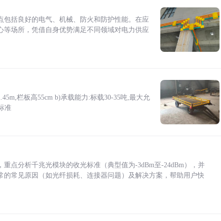
点包括良好的电气、机械、防火和防护性能。在应
心等场所，凭借自身优势满足不同领域对电力供应
5m,栏板高55cm b)承载能力:标载30-35吨,最大允
标准
点分析千兆光模块的收光标准（典型值为-3dBm至-24dBm），并
常的常见原因（如光纤损耗、连接器问题）及解决方案，帮助用户快