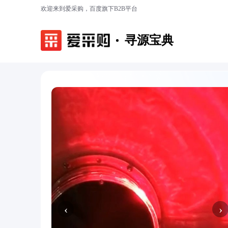
欢迎来到爱采购，百度旗下B2B平台
寻源宝典
‹
›