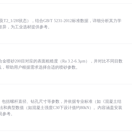
_1/2H状态），结合GB/T 5231-2012标准数据，详细分析其力学
差异，为工业选材提供参考。
砂200目对应的表面粗糙度（Ra 3.2-6.3μm），并对比不同目数
业实践，帮助用户根据需求选择合适的喷砂参数。
力，包括螺杆直径、钻孔尺寸等参数，并依据专业标准（如《混凝土结
方法和典型数值（如混凝土强度C30下设计值约80kN）。内容涵盖安装
员参考。