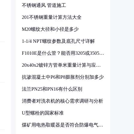
不锈钢通风 管道施工
201不锈钢重量计算方法大全
M20螺纹大径和小径是多少
1-1/4 NPT螺纹参数及底孔尺寸详解
F1010E是什么管？能否用3205或3505代
换
20x40x2镀锌方管单米重量计算与应用
分析
抗渗混凝土中P6和P8膨胀剂分别加多少
法兰PN25和PN16有什么区别
消费者对洗衣机的核心需求调研与分析
U型螺栓的国家标准
煤矿用电热取暖器是否符合防爆电气设
备标准