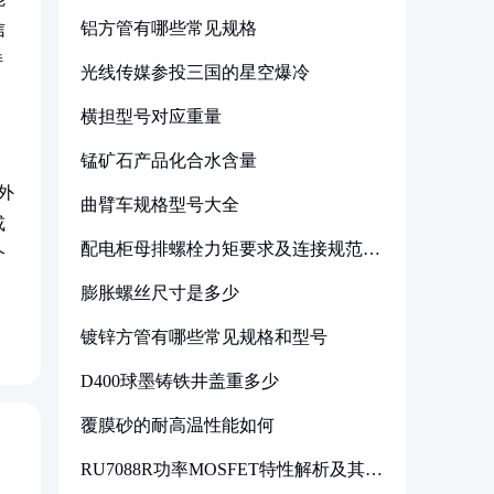
铝方管有哪些常见规格
信
持
光线传媒参投三国的星空爆冷
横担型号对应重量
锰矿石产品化合水含量
外
曲臂车规格型号大全
或
配电柜母排螺栓力矩要求及连接规范详
个
解
膨胀螺丝尺寸是多少
镀锌方管有哪些常见规格和型号
D400球墨铸铁井盖重多少
覆膜砂的耐高温性能如何
RU7088R功率MOSFET特性解析及其在
可调电源设计中的实践