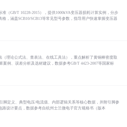
/T 10228-2015），提供1000kVA变压器损耗计算实例，分步
，涵盖SCB10/SCB13等常见型号参数，指导用户快速掌握变压器
法（理论公式法、查表法、在线工具法），重点解析了黄铜棒密度取
计算案例、误差分析及选材建议，数据参考GB/T 4423-2007等国家标
括各引脚定义、典型电压/电流值、内部逻辑关系等核心数据，并附引脚参
电路设计要点，数据参考自杭州士兰微电子官方规格书（版本