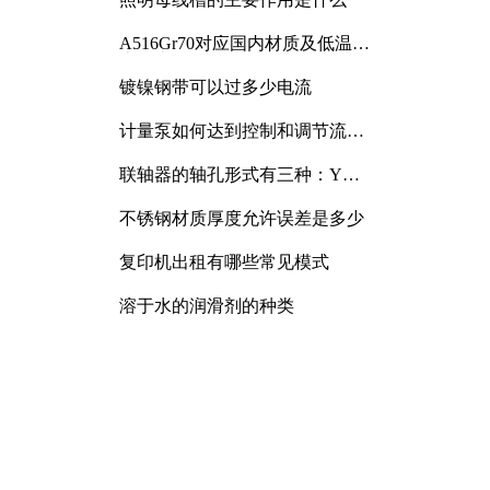
A516Gr70对应国内材质及低温冲
击要求解析
镀镍钢带可以过多少电流
计量泵如何达到控制和调节流量
的目的
联轴器的轴孔形式有三种：Y
型、J型、Z型
不锈钢材质厚度允许误差是多少
复印机出租有哪些常见模式
溶于水的润滑剂的种类