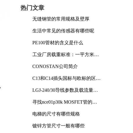
热门文章
无缝钢管的常用规格及壁厚
生活中常见的传感器有哪些呢
PE100管材的含义是什么
工业厂房载重标准：一平方米能
承受多少公斤
CONOSTAN公司简介
C13和C14插头国标与欧标的区别
及其标准解析
，
LGJ-240/30导线参数及载流量解
析
寻找nce01p30k MOSFET管的合
适替代型号
电梯的尺寸有哪些规格
镀锌方管尺寸一般有哪些