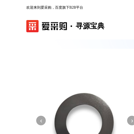
欢迎来到爱采购，百度旗下B2B平台
寻源宝典
‹
›