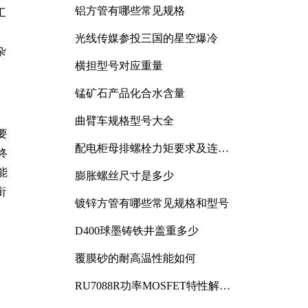
铝方管有哪些常见规格
工
光线传媒参投三国的星空爆冷
杂
横担型号对应重量
锰矿石产品化合水含量
曲臂车规格型号大全
要
配电柜母排螺栓力矩要求及连接
终
规范详解
能
膨胀螺丝尺寸是多少
衔
镀锌方管有哪些常见规格和型号
D400球墨铸铁井盖重多少
覆膜砂的耐高温性能如何
RU7088R功率MOSFET特性解析
及其在可调电源设计中的实践