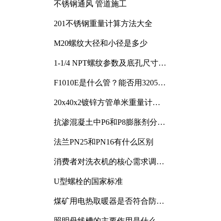
不锈钢通风 管道施工
201不锈钢重量计算方法大全
M20螺纹大径和小径是多少
1-1/4 NPT螺纹参数及底孔尺寸详
解
F1010E是什么管？能否用3205或
3505代换
20x40x2镀锌方管单米重量计算
与应用分析
抗渗混凝土中P6和P8膨胀剂分别
加多少
法兰PN25和PN16有什么区别
消费者对洗衣机的核心需求调研
与分析
U型螺栓的国家标准
煤矿用电热取暖器是否符合防爆
电气设备标准
照明母线槽的主要作用是什么