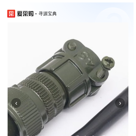
寻源宝典
‹
›