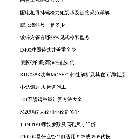
曲臂车规格型号大全
配电柜母排螺栓力矩要求及连接规范详解
膨胀螺丝尺寸是多少
镀锌方管有哪些常见规格和型号
D400球墨铸铁井盖重多少
覆膜砂的耐高温性能如何
RU7088R功率MOSFET特性解析及其在可调电源设
计中的实践
不锈钢通风 管道施工
201不锈钢重量计算方法大全
M20螺纹大径和小径是多少
1-1/4 NPT螺纹参数及底孔尺寸详解
F1010E是什么管？能否用3205或3505代换