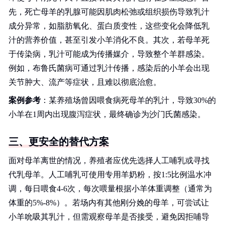
先，死亡母羊的乳腺可能因肌肉松弛或组织损伤导致乳汁
成分异常，如脂肪氧化、蛋白质变性，这些变化会降低乳
汁的营养价值，甚至引发小羊消化不良。其次，若母羊死
于传染病，乳汁可能成为传播媒介，导致整个羊群感染。
例如，布鲁氏菌病可通过乳汁传播，感染后的小羊会出现
关节肿大、流产等症状，且难以彻底治愈。
案例参考
：某养殖场曾因喂食病死母羊的乳汁，导致30%的
小羊在1周内出现腹泻症状，最终确诊为沙门氏菌感染。
三、更安全的替代方案
面对母羊离世的情况，养殖者应优先选择人工哺乳或寻找
代乳母羊。人工哺乳可使用专用羊奶粉，按1:5比例温水冲
调，每日喂食4-6次，每次喂量根据小羊体重调整（通常为
体重的5%-8%）。若场内有其他刚分娩的母羊，可尝试让
小羊吮吸其乳汁，但需观察母羊是否接受，避免因拒哺导