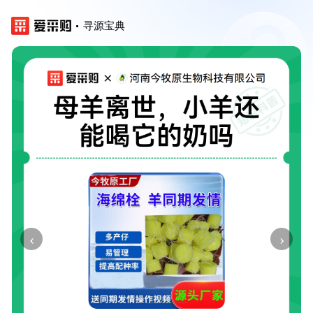
寻源宝典
‹
›