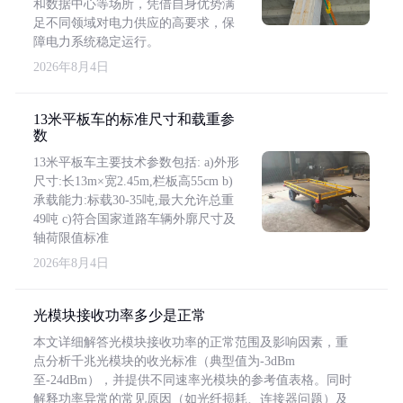
和数据中心等场所，凭借自身优势满
足不同领域对电力供应的高要求，保
障电力系统稳定运行。
2026年8月4日
13米平板车的标准尺寸和载重参
数
13米平板车主要技术参数包括: a)外形
尺寸:长13m×宽2.45m,栏板高55cm b)
承载能力:标载30-35吨,最大允许总重
49吨 c)符合国家道路车辆外廓尺寸及
轴荷限值标准
2026年8月4日
光模块接收功率多少是正常
本文详细解答光模块接收功率的正常范围及影响因素，重
点分析千兆光模块的收光标准（典型值为-3dBm
至-24dBm），并提供不同速率光模块的参考值表格。同时
解释功率异常的常见原因（如光纤损耗、连接器问题）及