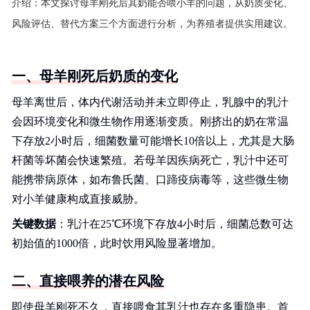
介绍：
本文探讨母羊刚死后其奶能否喂小羊的问题，从奶质变化、
风险评估、替代方案三个方面进行分析，为养殖者提供实用建议。
一、母羊刚死后奶质的变化
母羊离世后，体内代谢活动并未立即停止，乳腺中的乳汁
会因环境变化和微生物作用逐渐变质。刚挤出的奶在常温
下存放2小时后，细菌数量可能增长10倍以上，尤其是大肠
杆菌等坏菌会快速繁殖。若母羊因疾病死亡，乳汁中还可
能携带病原体，如布鲁氏菌、口蹄疫病毒等，这些微生物
对小羊健康构成直接威胁。
关键数据
：乳汁在25℃环境下存放4小时后，细菌总数可达
初始值的1000倍，此时饮用风险显著增加。
二、直接喂养的潜在风险
即使母羊刚死不久，直接喂食其乳汁也存在多重隐患。首