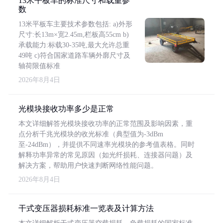
13米平板车的标准尺寸和载重参
数
13米平板车主要技术参数包括: a)外形
尺寸:长13m×宽2.45m,栏板高55cm b)
承载能力:标载30-35吨,最大允许总重
49吨 c)符合国家道路车辆外廓尺寸及
轴荷限值标准
2026年8月4日
光模块接收功率多少是正常
本文详细解答光模块接收功率的正常范围及影响因素，重
点分析千兆光模块的收光标准（典型值为-3dBm
至-24dBm），并提供不同速率光模块的参考值表格。同时
解释功率异常的常见原因（如光纤损耗、连接器问题）及
解决方案，帮助用户快速判断网络性能问题。
2026年8月4日
干式变压器损耗标准一览表及计算方法