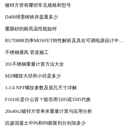
镀锌方管有哪些常见规格和型号
D400球墨铸铁井盖重多少
覆膜砂的耐高温性能如何
RU7088R功率MOSFET特性解析及其在可调电源设计中的
实践
不锈钢通风 管道施工
201不锈钢重量计算方法大全
M20螺纹大径和小径是多少
1-1/4 NPT螺纹参数及底孔尺寸详解
F1010E是什么管？能否用3205或3505代换
20x40x2镀锌方管单米重量计算与应用分析
抗渗混凝土中P6和P8膨胀剂分别加多少