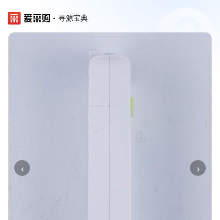
寻源宝典
‹
›