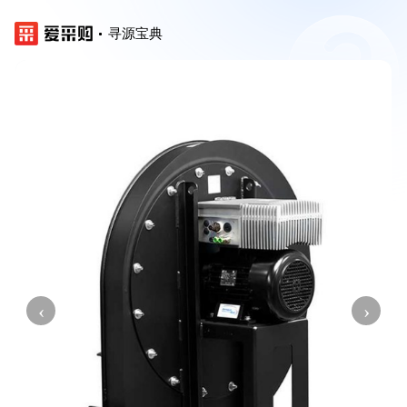
寻源宝典
‹
›