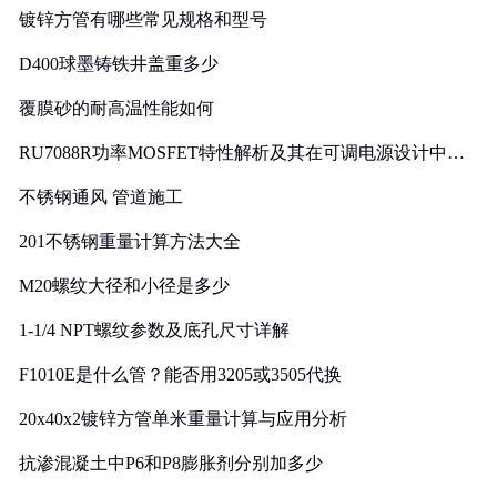
镀锌方管有哪些常见规格和型号
D400球墨铸铁井盖重多少
覆膜砂的耐高温性能如何
RU7088R功率MOSFET特性解析及其在可调电源设计中的
实践
不锈钢通风 管道施工
201不锈钢重量计算方法大全
M20螺纹大径和小径是多少
1-1/4 NPT螺纹参数及底孔尺寸详解
F1010E是什么管？能否用3205或3505代换
20x40x2镀锌方管单米重量计算与应用分析
抗渗混凝土中P6和P8膨胀剂分别加多少