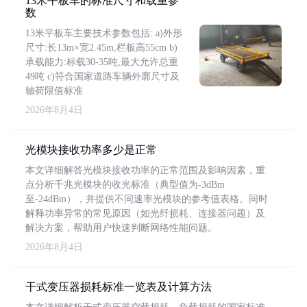
13米平板车的标准尺寸和载重参
数
13米平板车主要技术参数包括: a)外形
尺寸:长13m×宽2.45m,栏板高55cm b)
承载能力:标载30-35吨,最大允许总重
49吨 c)符合国家道路车辆外廓尺寸及
轴荷限值标准
2026年8月4日
光模块接收功率多少是正常
本文详细解答光模块接收功率的正常范围及影响因素，重
点分析千兆光模块的收光标准（典型值为-3dBm
至-24dBm），并提供不同速率光模块的参考值表格。同时
解释功率异常的常见原因（如光纤损耗、连接器问题）及
解决方案，帮助用户快速判断网络性能问题。
2026年8月4日
干式变压器损耗标准一览表及计算方法