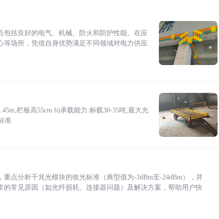
点包括良好的电气、机械、防火和防护性能。在应
心等场所，凭借自身优势满足不同领域对电力供应
5m,栏板高55cm b)承载能力:标载30-35吨,最大允
标准
点分析千兆光模块的收光标准（典型值为-3dBm至-24dBm），并
常的常见原因（如光纤损耗、连接器问题）及解决方案，帮助用户快