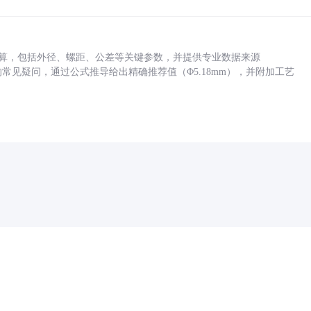
底孔计算，包括外径、螺距、公差等关键参数，并提供专业数据来源
孔尺寸的常见疑问，通过公式推导给出精确推荐值（Φ5.18mm），并附加工艺
药品医疗器械网络信息服务备案(京)网药械信息备字（2021）第00159号
京ICP证030173号
京公网安备11000002000001号