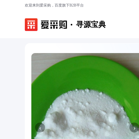
欢迎来到爱采购，百度旗下B2B平台
寻源宝典
‹
›