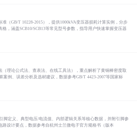
/T 10228-2015），提供1000kVA变压器损耗计算实例，分步
，涵盖SCB10/SCB13等常见型号参数，指导用户快速掌握变压器
法（理论公式法、查表法、在线工具法），重点解析了黄铜棒密度取
计算案例、误差分析及选材建议，数据参考GB/T 4423-2007等国家标
括各引脚定义、典型电压/电流值、内部逻辑关系等核心数据，并附引脚参
电路设计要点，数据参考自杭州士兰微电子官方规格书（版本