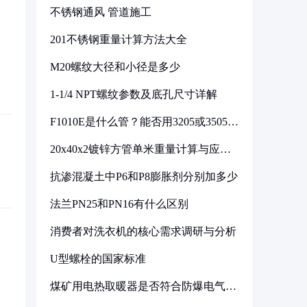
不锈钢通风 管道施工
201不锈钢重量计算方法大全
M20螺纹大径和小径是多少
1-1/4 NPT螺纹参数及底孔尺寸详解
F1010E是什么管？能否用3205或3505代
换
20x40x2镀锌方管单米重量计算与应用
分析
抗渗混凝土中P6和P8膨胀剂分别加多少
法兰PN25和PN16有什么区别
消费者对洗衣机的核心需求调研与分析
U型螺栓的国家标准
煤矿用电热取暖器是否符合防爆电气设
备标准