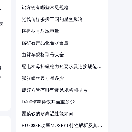
铝方管有哪些常见规格
镜
光线传媒参投三国的星空爆冷
因
横担型号对应重量
锰矿石产品化合水含量
曲臂车规格型号大全
，
配电柜母排螺栓力矩要求及连接规范详
最
解
浓
膨胀螺丝尺寸是多少
镀锌方管有哪些常见规格和型号
D400球墨铸铁井盖重多少
覆膜砂的耐高温性能如何
RU7088R功率MOSFET特性解析及其在
可调电源设计中的实践