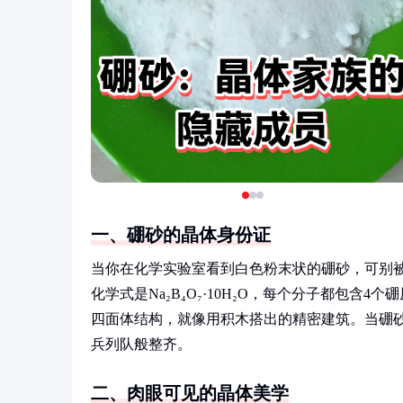
一、硼砂的晶体身份证
当你在化学实验室看到白色粉末状的硼砂，可别
化学式是Na₂B₄O₇·10H₂O，每个分子都包含
四面体结构，就像用积木搭出的精密建筑。当硼
兵列队般整齐。
二、肉眼可见的晶体美学