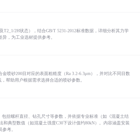
_1/2H状态），结合GB/T 5231-2012标准数据，详细分析其力学
差异，为工业选材提供参考。
砂200目对应的表面粗糙度（Ra 3.2-6.3μm），并对比不同目数
业实践，帮助用户根据需求选择合适的喷砂参数。
力，包括螺杆直径、钻孔尺寸等参数，并依据专业标准（如《混凝土结
方法和典型数值（如混凝土强度C30下设计值约80kN）。内容涵盖安装
员参考。