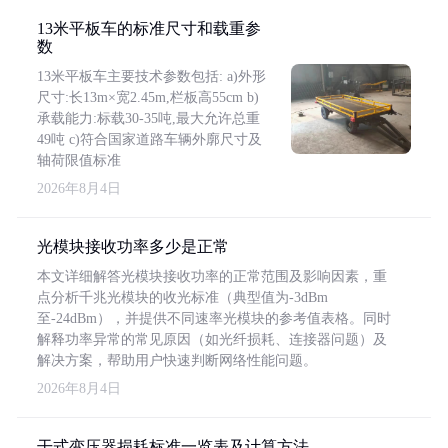
13米平板车的标准尺寸和载重参
数
13米平板车主要技术参数包括: a)外形
尺寸:长13m×宽2.45m,栏板高55cm b)
承载能力:标载30-35吨,最大允许总重
49吨 c)符合国家道路车辆外廓尺寸及
轴荷限值标准
2026年8月4日
光模块接收功率多少是正常
本文详细解答光模块接收功率的正常范围及影响因素，重
点分析千兆光模块的收光标准（典型值为-3dBm
至-24dBm），并提供不同速率光模块的参考值表格。同时
解释功率异常的常见原因（如光纤损耗、连接器问题）及
解决方案，帮助用户快速判断网络性能问题。
2026年8月4日
干式变压器损耗标准一览表及计算方法