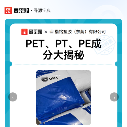
寻源宝典
‹
›