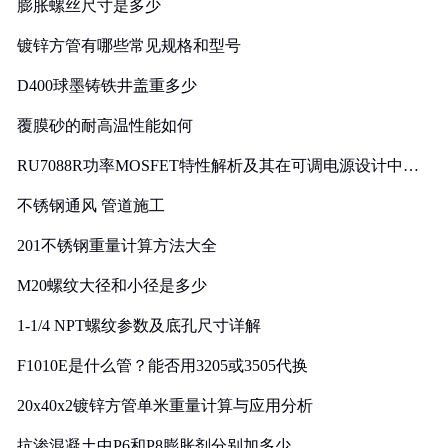
膨胀螺丝尺寸是多少
镀锌方管有哪些常见规格和型号
D400球墨铸铁井盖重多少
覆膜砂的耐高温性能如何
RU7088R功率MOSFET特性解析及其在可调电源设计中的
实践
不锈钢通风 管道施工
201不锈钢重量计算方法大全
M20螺纹大径和小径是多少
1-1/4 NPT螺纹参数及底孔尺寸详解
F1010E是什么管？能否用3205或3505代换
20x40x2镀锌方管单米重量计算与应用分析
抗渗混凝土中P6和P8膨胀剂分别加多少