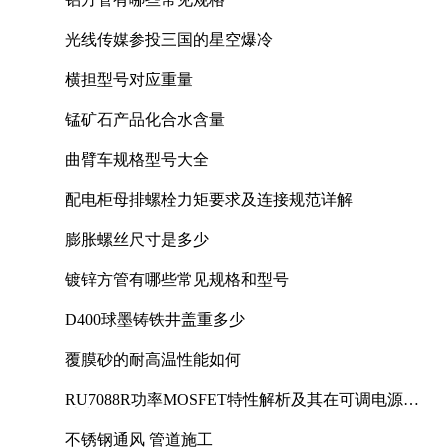
光线传媒参投三国的星空爆冷
横担型号对应重量
锰矿石产品化合水含量
曲臂车规格型号大全
配电柜母排螺栓力矩要求及连接规范详解
膨胀螺丝尺寸是多少
镀锌方管有哪些常见规格和型号
D400球墨铸铁井盖重多少
覆膜砂的耐高温性能如何
RU7088R功率MOSFET特性解析及其在可调电源设
计中的实践
不锈钢通风 管道施工