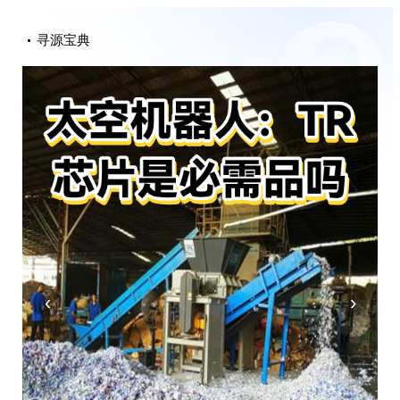
寻源宝典
‹
›