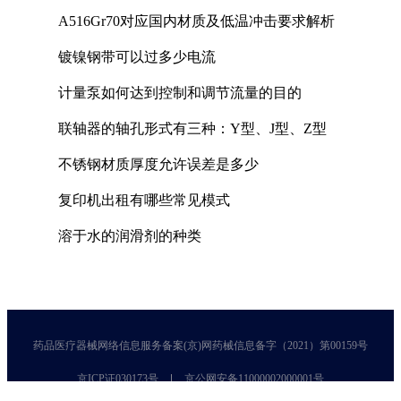
A516Gr70对应国内材质及低温冲击要求解析
镀镍钢带可以过多少电流
计量泵如何达到控制和调节流量的目的
联轴器的轴孔形式有三种：Y型、J型、Z型
不锈钢材质厚度允许误差是多少
复印机出租有哪些常见模式
溶于水的润滑剂的种类
药品医疗器械网络信息服务备案(京)网药械信息备字（2021）第00159号
京ICP证030173号
京公网安备11000002000001号