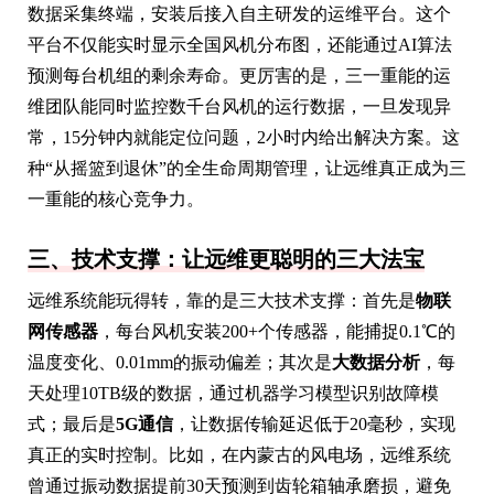
数据采集终端，安装后接入自主研发的运维平台。这个
平台不仅能实时显示全国风机分布图，还能通过AI算法
预测每台机组的剩余寿命。更厉害的是，三一重能的运
维团队能同时监控数千台风机的运行数据，一旦发现异
常，15分钟内就能定位问题，2小时内给出解决方案。这
种“从摇篮到退休”的全生命周期管理，让远维真正成为三
一重能的核心竞争力。
三、技术支撑：让远维更聪明的三大法宝
远维系统能玩得转，靠的是三大技术支撑：首先是
物联
网传感器
，每台风机安装200+个传感器，能捕捉0.1℃的
温度变化、0.01mm的振动偏差；其次是
大数据分析
，每
天处理10TB级的数据，通过机器学习模型识别故障模
式；最后是
5G通信
，让数据传输延迟低于20毫秒，实现
真正的实时控制。比如，在内蒙古的风电场，远维系统
曾通过振动数据提前30天预测到齿轮箱轴承磨损，避免