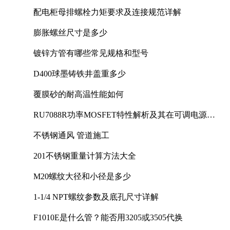
配电柜母排螺栓力矩要求及连接规范详解
膨胀螺丝尺寸是多少
镀锌方管有哪些常见规格和型号
D400球墨铸铁井盖重多少
覆膜砂的耐高温性能如何
RU7088R功率MOSFET特性解析及其在可调电源设
计中的实践
不锈钢通风 管道施工
201不锈钢重量计算方法大全
M20螺纹大径和小径是多少
1-1/4 NPT螺纹参数及底孔尺寸详解
F1010E是什么管？能否用3205或3505代换