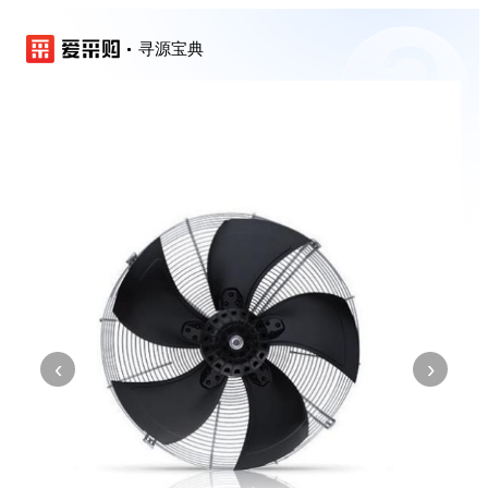
寻源宝典
‹
›