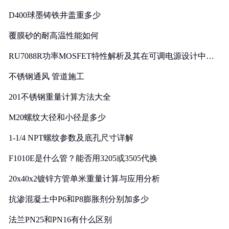
D400球墨铸铁井盖重多少
覆膜砂的耐高温性能如何
RU7088R功率MOSFET特性解析及其在可调电源设计中的
实践
不锈钢通风 管道施工
201不锈钢重量计算方法大全
M20螺纹大径和小径是多少
1-1/4 NPT螺纹参数及底孔尺寸详解
F1010E是什么管？能否用3205或3505代换
20x40x2镀锌方管单米重量计算与应用分析
抗渗混凝土中P6和P8膨胀剂分别加多少
法兰PN25和PN16有什么区别