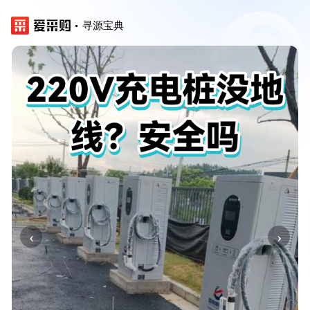
寻源宝典
‹
›