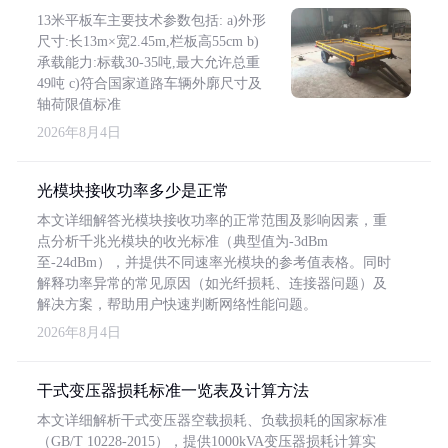
13米平板车主要技术参数包括: a)外形
尺寸:长13m×宽2.45m,栏板高55cm b)
承载能力:标载30-35吨,最大允许总重
49吨 c)符合国家道路车辆外廓尺寸及
轴荷限值标准
2026年8月4日
光模块接收功率多少是正常
本文详细解答光模块接收功率的正常范围及影响因素，重
点分析千兆光模块的收光标准（典型值为-3dBm
至-24dBm），并提供不同速率光模块的参考值表格。同时
解释功率异常的常见原因（如光纤损耗、连接器问题）及
解决方案，帮助用户快速判断网络性能问题。
2026年8月4日
干式变压器损耗标准一览表及计算方法
本文详细解析干式变压器空载损耗、负载损耗的国家标准
（GB/T 10228-2015），提供1000kVA变压器损耗计算实