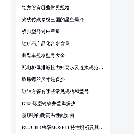
铝方管有哪些常见规格
光线传媒参投三国的星空爆冷
横担型号对应重量
锰矿石产品化合水含量
曲臂车规格型号大全
配电柜母排螺栓力矩要求及连接规范详
解
膨胀螺丝尺寸是多少
镀锌方管有哪些常见规格和型号
D400球墨铸铁井盖重多少
覆膜砂的耐高温性能如何
RU7088R功率MOSFET特性解析及其在
可调电源设计中的实践