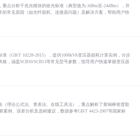
点分析千兆光模块的收光标准（典型值为-3dBm至-24dBm），并
常的常见原因（如光纤损耗、连接器问题）及解决方案，帮助用户快
/T 10228-2015），提供1000kVA变压器损耗计算实例，分步
，涵盖SCB10/SCB13等常见型号参数，指导用户快速掌握变压器
法（理论公式法、查表法、在线工具法），重点解析了黄铜棒密度取
计算案例、误差分析及选材建议，数据参考GB/T 4423-2007等国家标