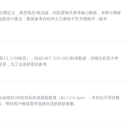
括各引脚定义、典型电压/电流值、内部逻辑关系等核心数据，并附引脚参
电路设计要点，数据参考自杭州士兰微电子官方规格书（版本
_1/2H状态），结合GB/T 5231-2012标准数据，详细分析其力学
差异，为工业选材提供参考。
砂200目对应的表面粗糙度（Ra 3.2-6.3μm），并对比不同目数
业实践，帮助用户根据需求选择合适的喷砂参数。