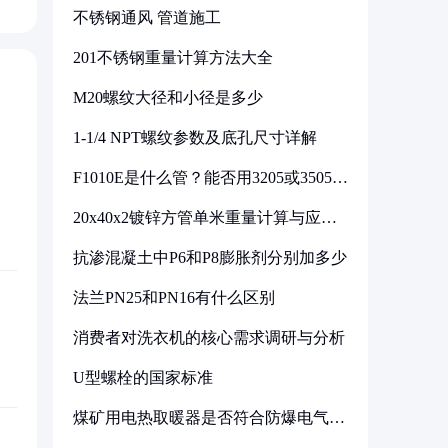
不锈钢通风 管道施工
201不锈钢重量计算方法大全
M20螺纹大径和小径是多少
1-1/4 NPT螺纹参数及底孔尺寸详解
F1010E是什么管？能否用3205或3505代
换
20x40x2镀锌方管单米重量计算与应用
分析
抗渗混凝土中P6和P8膨胀剂分别加多少
法兰PN25和PN16有什么区别
消费者对洗衣机的核心需求调研与分析
U型螺栓的国家标准
煤矿用电热取暖器是否符合防爆电气设
备标准