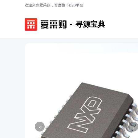
欢迎来到爱采购，百度旗下B2B平台
寻源宝典
‹
›