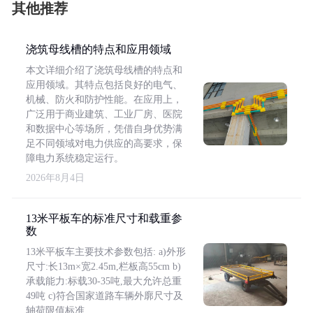
其他推荐
浇筑母线槽的特点和应用领域
本文详细介绍了浇筑母线槽的特点和
应用领域。其特点包括良好的电气、
机械、防火和防护性能。在应用上，
广泛用于商业建筑、工业厂房、医院
和数据中心等场所，凭借自身优势满
足不同领域对电力供应的高要求，保
障电力系统稳定运行。
2026年8月4日
13米平板车的标准尺寸和载重参
数
13米平板车主要技术参数包括: a)外形
尺寸:长13m×宽2.45m,栏板高55cm b)
承载能力:标载30-35吨,最大允许总重
49吨 c)符合国家道路车辆外廓尺寸及
轴荷限值标准