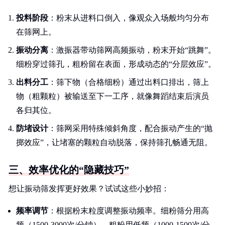
投料阶段
：粉末从进料口倒入，像观众入场般均匀分布
在筛网上。
振动分离
：激振器带动筛网高频振动，粉末开始“跳舞”。
细粉穿过筛孔，粗粉留在表面，形成动态的“分层效应”。
出料分工
：筛下物（合格细粉）通过出料口排出，筛上
物（粗颗粒）被输送至下一工序，就像舞蹈结束后演员
各归其位。
防堵设计
：筛网采用特殊倾斜角度，配合振动产生的“抛
掷效应”，让堵塞的颗粒自动脱落，保持筛孔畅通无阻。
三、效率优化的“隐藏技巧”
想让振动筛发挥更好效果？试试这些小妙招：
频率调节
：根据粉末粒度调整振动频率。细粉筛分用高
频（1500-3000次/分钟），粗粉用低频（1000-1500次/分