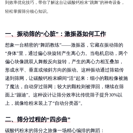
到效率优化技巧，带你了解这台让碳酸钙粉末“跳舞”的神奇设备，
轻松掌握筛分核心知识。
一、振动筛的“心脏”：激振器如何工作
想象一台精密的“舞蹈教练”——激振器，它藏在振动筛的
“身体”里，通过偏心块旋转产生离心力。当电机启动，两个
偏心块像跳双人舞般反向旋转，产生的离心力相互叠加，
形成水平、垂直或倾斜方向的振动。这种振动通过筛箱传
递到筛网，让碳酸钙粉末瞬间“活”起来：细小的颗粒像被施
了魔法，自动穿过筛网；较大的颗粒则被弹回，继续在筛
面上“蹦迪”。这种设计让筛分效率比传统筛子提升30%以
上，就像给粉末装上了“自动分类器”。
二、筛分过程的“四步曲”
碳酸钙粉末的筛分之旅像一场精心编排的舞蹈：