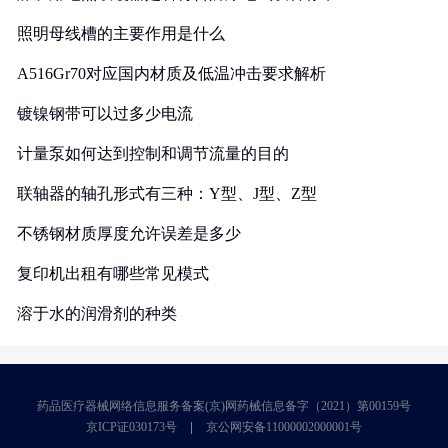
照明母线槽的主要作用是什么
A516Gr70对应国内材质及低温冲击要求解析
镀镍钢带可以过多少电流
计量泵如何达到控制和调节流量的目的
联轴器的轴孔形式有三种：Y型、J型、Z型
不锈钢材质厚度允许误差是多少
复印机出租有哪些常见模式
溶于水的润滑剂的种类
药品医疗器械网络信息服务备案(京)网药械信息备字（2021）第00159号
京ICP证030173号
京公网安备11000002000001号