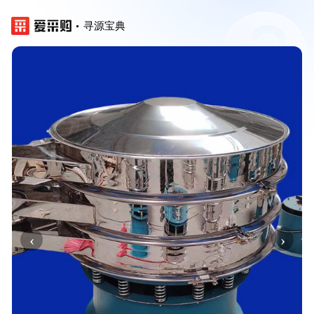
寻源宝典
‹
›