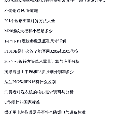
RU7088R功率MOSFET特性解析及其在可调电源设计中的
实践
不锈钢通风 管道施工
201不锈钢重量计算方法大全
M20螺纹大径和小径是多少
1-1/4 NPT螺纹参数及底孔尺寸详解
F1010E是什么管？能否用3205或3505代换
20x40x2镀锌方管单米重量计算与应用分析
抗渗混凝土中P6和P8膨胀剂分别加多少
法兰PN25和PN16有什么区别
消费者对洗衣机的核心需求调研与分析
U型螺栓的国家标准
煤矿用电热取暖器是否符合防爆电气设备标准