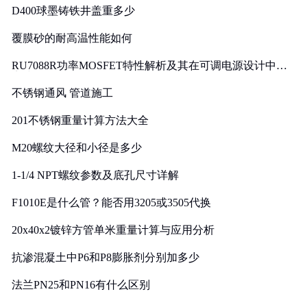
D400球墨铸铁井盖重多少
覆膜砂的耐高温性能如何
RU7088R功率MOSFET特性解析及其在可调电源设计中的
实践
不锈钢通风 管道施工
201不锈钢重量计算方法大全
M20螺纹大径和小径是多少
1-1/4 NPT螺纹参数及底孔尺寸详解
F1010E是什么管？能否用3205或3505代换
20x40x2镀锌方管单米重量计算与应用分析
抗渗混凝土中P6和P8膨胀剂分别加多少
法兰PN25和PN16有什么区别