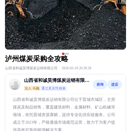
泸州煤炭采购全攻略
山西省和诚昊博煤炭运销有限公司
·
2026-03-19 20:39:28
山西省和诚昊博煤炭运销有限公
咨询
进店
司
法人:马巍
通过真实性核验
山西省和诚昊博煤炭运销有限公司位于晋城市城区，主营
煤炭及制品销售，覆盖建筑材料、金属材料、矿山机械等
领域，依托晋城资源禀赋，提供专业化供应链服务。公司
成立于2023年，严格遵循市场规范运营，致力于为客户提
供高效可靠的能源解决方案。