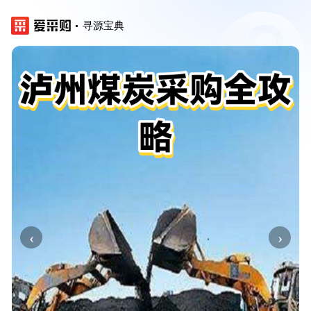
寻源宝典
‹
›