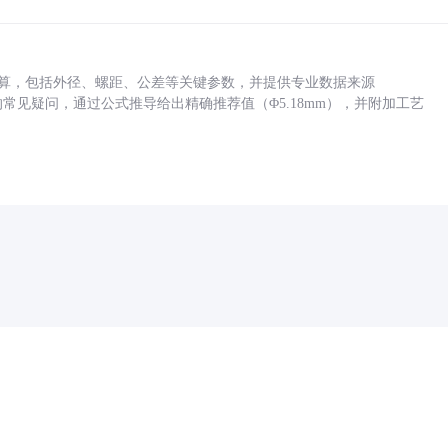
底孔计算，包括外径、螺距、公差等关键参数，并提供专业数据来源
孔尺寸的常见疑问，通过公式推导给出精确推荐值（Φ5.18mm），并附加工艺
药品医疗器械网络信息服务备案(京)网药械信息备字（2021）第00159号
京ICP证030173号
京公网安备11000002000001号