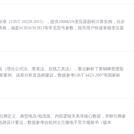
/T 10228-2015），提供1000kVA变压器损耗计算实例，分步
，涵盖SCB10/SCB13等常见型号参数，指导用户快速掌握变压器
法（理论公式法、查表法、在线工具法），重点解析了黄铜棒密度取
计算案例、误差分析及选材建议，数据参考GB/T 4423-2007等国家标
括各引脚定义、典型电压/电流值、内部逻辑关系等核心数据，并附引脚参
电路设计要点，数据参考自杭州士兰微电子官方规格书（版本