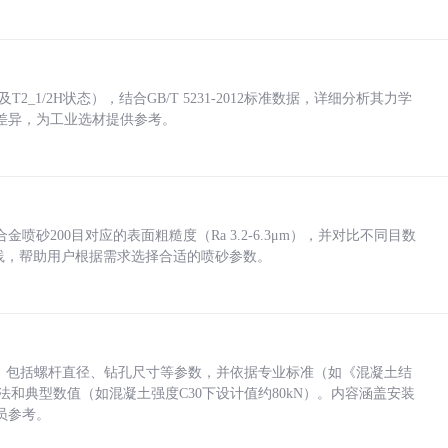
_1/2H状态），结合GB/T 5231-2012标准数据，详细分析其力学
差异，为工业选材提供参考。
砂200目对应的表面粗糙度（Ra 3.2-6.3μm），并对比不同目数
业实践，帮助用户根据需求选择合适的喷砂参数。
力，包括螺杆直径、钻孔尺寸等参数，并依据专业标准（如《混凝土结
方法和典型数值（如混凝土强度C30下设计值约80kN）。内容涵盖安装
员参考。