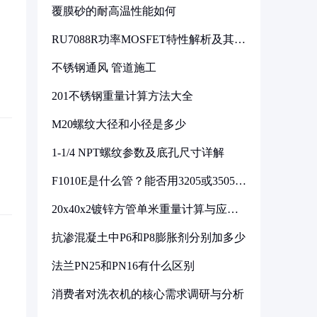
覆膜砂的耐高温性能如何
RU7088R功率MOSFET特性解析及其在
可调电源设计中的实践
不锈钢通风 管道施工
201不锈钢重量计算方法大全
M20螺纹大径和小径是多少
1-1/4 NPT螺纹参数及底孔尺寸详解
F1010E是什么管？能否用3205或3505代
换
20x40x2镀锌方管单米重量计算与应用
分析
抗渗混凝土中P6和P8膨胀剂分别加多少
法兰PN25和PN16有什么区别
消费者对洗衣机的核心需求调研与分析