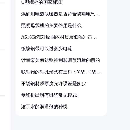
U型螺栓的国家标准
煤矿用电热取暖器是否符合防爆电气设
备标准
照明母线槽的主要作用是什么
A516Gr70对应国内材质及低温冲击要
求解析
镀镍钢带可以过多少电流
计量泵如何达到控制和调节流量的目的
联轴器的轴孔形式有三种：Y型、J型、
Z型
不锈钢材质厚度允许误差是多少
复印机出租有哪些常见模式
溶于水的润滑剂的种类