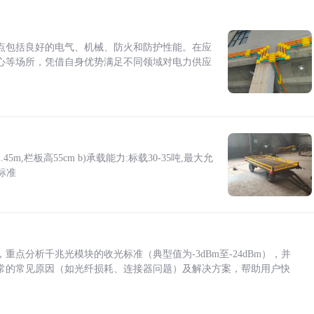
点包括良好的电气、机械、防火和防护性能。在应
心等场所，凭借自身优势满足不同领域对电力供应
5m,栏板高55cm b)承载能力:标载30-35吨,最大允
标准
点分析千兆光模块的收光标准（典型值为-3dBm至-24dBm），并
常的常见原因（如光纤损耗、连接器问题）及解决方案，帮助用户快