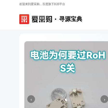
欢迎来到爱采购，百度旗下B2B平台
寻源宝典
‹
›