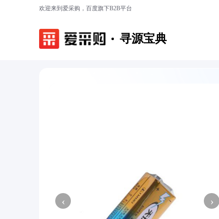
欢迎来到爱采购，百度旗下B2B平台
寻源宝典
‹
›