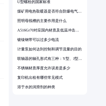
U型螺栓的国家标准
煤矿用电热取暖器是否符合防爆电气设
备标准
照明母线槽的主要作用是什么
A516Gr70对应国内材质及低温冲击要
求解析
镀镍钢带可以过多少电流
计量泵如何达到控制和调节流量的目的
联轴器的轴孔形式有三种：Y型、J型、
Z型
不锈钢材质厚度允许误差是多少
复印机出租有哪些常见模式
溶于水的润滑剂的种类