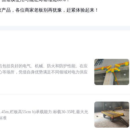
仪产品，各位商家老板别再犹豫，赶紧体验起来！
点包括良好的电气、机械、防火和防护性能。在应
心等场所，凭借自身优势满足不同领域对电力供应
5m,栏板高55cm b)承载能力:标载30-35吨,最大允
标准