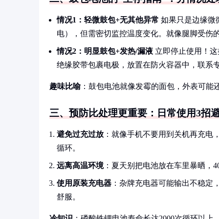
情况1：轻微鼓包+无其他异常
如果只是边缘微
电），但需密切监控温度变化。就像腿脚受伤
情况2：明显鼓包+发热/漏液
立即停止使用！这
绝缘胶带包裹电极，放置在防火容器中，联系
趣味比喻
：鼓包电池就像发霉的面包，外表可能
三、预防比处理更重要：日常使用3招
避免过充过放
：就像手机不要用到关机再充电，
循环。
远离高温环境
：夏天别把电池放在车里暴晒，4
使用原装充电器
：杂牌充电器可能输出不稳定，
舒服。
冷知识
：磷酸铁锂电池寿命长达2000次循环以上