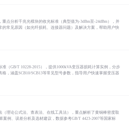
点分析千兆光模块的收光标准（典型值为-3dBm至-24dBm），并
常的常见原因（如光纤损耗、连接器问题）及解决方案，帮助用户快
/T 10228-2015），提供1000kVA变压器损耗计算实例，分步
，涵盖SCB10/SCB13等常见型号参数，指导用户快速掌握变压器
法（理论公式法、查表法、在线工具法），重点解析了黄铜棒密度取
计算案例、误差分析及选材建议，数据参考GB/T 4423-2007等国家标