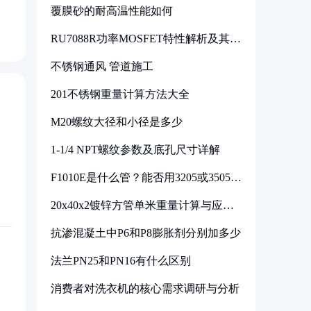
覆膜砂的耐高温性能如何
RU7088R功率MOSFET特性解析及其在
可调电源设计中的实践
不锈钢通风 管道施工
201不锈钢重量计算方法大全
M20螺纹大径和小径是多少
1-1/4 NPT螺纹参数及底孔尺寸详解
F1010E是什么管？能否用3205或3505代
换
20x40x2镀锌方管单米重量计算与应用
分析
抗渗混凝土中P6和P8膨胀剂分别加多少
法兰PN25和PN16有什么区别
消费者对洗衣机的核心需求调研与分析