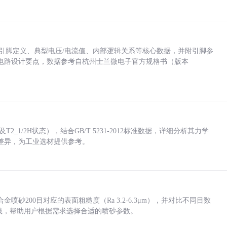
括各引脚定义、典型电压/电流值、内部逻辑关系等核心数据，并附引脚参
电路设计要点，数据参考自杭州士兰微电子官方规格书（版本
_1/2H状态），结合GB/T 5231-2012标准数据，详细分析其力学
差异，为工业选材提供参考。
砂200目对应的表面粗糙度（Ra 3.2-6.3μm），并对比不同目数
业实践，帮助用户根据需求选择合适的喷砂参数。