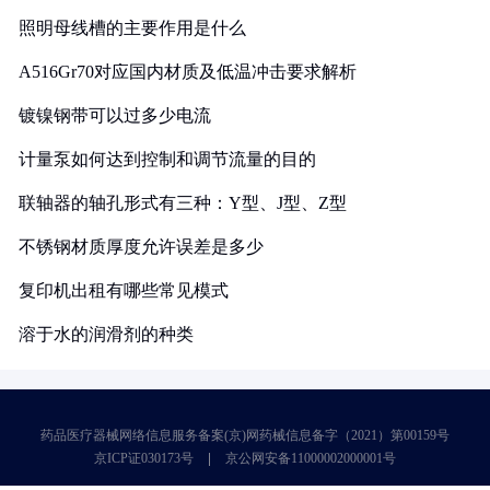
照明母线槽的主要作用是什么
A516Gr70对应国内材质及低温冲击要求解析
镀镍钢带可以过多少电流
计量泵如何达到控制和调节流量的目的
联轴器的轴孔形式有三种：Y型、J型、Z型
不锈钢材质厚度允许误差是多少
复印机出租有哪些常见模式
溶于水的润滑剂的种类
药品医疗器械网络信息服务备案(京)网药械信息备字（2021）第00159号
京ICP证030173号
京公网安备11000002000001号