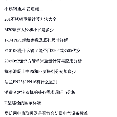
实践
不锈钢通风 管道施工
201不锈钢重量计算方法大全
M20螺纹大径和小径是多少
1-1/4 NPT螺纹参数及底孔尺寸详解
F1010E是什么管？能否用3205或3505代换
20x40x2镀锌方管单米重量计算与应用分析
抗渗混凝土中P6和P8膨胀剂分别加多少
法兰PN25和PN16有什么区别
消费者对洗衣机的核心需求调研与分析
U型螺栓的国家标准
煤矿用电热取暖器是否符合防爆电气设备标准