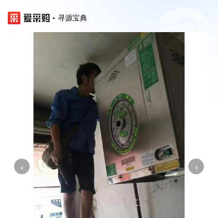
寻源宝典
‹
›