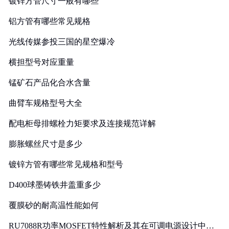
镀锌方管尺寸一般有哪些
铝方管有哪些常见规格
光线传媒参投三国的星空爆冷
横担型号对应重量
锰矿石产品化合水含量
曲臂车规格型号大全
配电柜母排螺栓力矩要求及连接规范详解
膨胀螺丝尺寸是多少
镀锌方管有哪些常见规格和型号
D400球墨铸铁井盖重多少
覆膜砂的耐高温性能如何
RU7088R功率MOSFET特性解析及其在可调电源设计中的