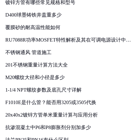
镀锌方管有哪些常见规格和型号
D400球墨铸铁井盖重多少
覆膜砂的耐高温性能如何
RU7088R功率MOSFET特性解析及其在可调电源设计中的
实践
不锈钢通风 管道施工
201不锈钢重量计算方法大全
M20螺纹大径和小径是多少
1-1/4 NPT螺纹参数及底孔尺寸详解
F1010E是什么管？能否用3205或3505代换
20x40x2镀锌方管单米重量计算与应用分析
抗渗混凝土中P6和P8膨胀剂分别加多少
法兰PN25和PN16有什么区别