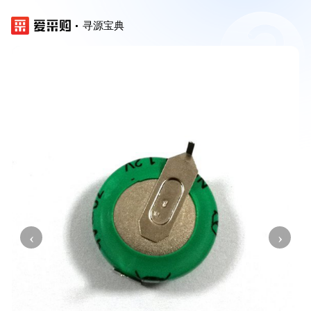
寻源宝典
‹
›