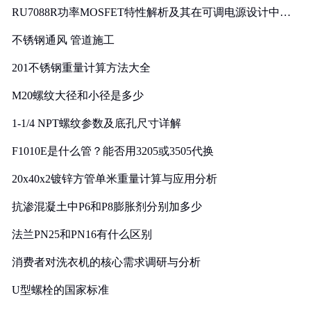
RU7088R功率MOSFET特性解析及其在可调电源设计中的
实践
不锈钢通风 管道施工
201不锈钢重量计算方法大全
M20螺纹大径和小径是多少
1-1/4 NPT螺纹参数及底孔尺寸详解
F1010E是什么管？能否用3205或3505代换
20x40x2镀锌方管单米重量计算与应用分析
抗渗混凝土中P6和P8膨胀剂分别加多少
法兰PN25和PN16有什么区别
消费者对洗衣机的核心需求调研与分析
U型螺栓的国家标准