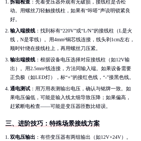
拆箱检查
：先看变压器外观有无破损，接线柱是否松
动。用螺丝刀轻触接线柱，如果有“咔嗒”声说明锁紧良
好。
输入端接线
：找到标有“220V”或“L/N”的接线柱（L是火
线，N是零线）。用4mm²铜芯线连接，线头剥1cm左右，
顺时针绕在接线柱上，再用螺丝刀压紧。
输出端接线
：根据设备电压选择对应接线柱（如12V输
出）。用2.5mm²线连接，方法同输入端。如果设备需要
正负极（如LED灯），标“+”的接红色线，“-”接黑色线。
通电测试
：用万用表测输出电压，确认与铭牌一致。如
果电压偏低，可能是输入线太细导致压降；如果偏高，
赶紧断电检查——可能是变压器匝数比错误。
三、进阶技巧：特殊场景接线方案
双电压输出
：有些变压器有两组输出（如12V+24V）。