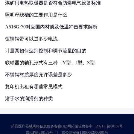
煤矿用电热取暖器是否符合防爆电气设备标准
照明母线槽的主要作用是什么
A516Gr70对应国内材质及低温冲击要求解析
镀镍钢带可以过多少电流
计量泵如何达到控制和调节流量的目的
联轴器的轴孔形式有三种：Y型、J型、Z型
不锈钢材质厚度允许误差是多少
复印机出租有哪些常见模式
溶于水的润滑剂的种类
药品医疗器械网络信息服务备案(京)网药械信息备字（2021）第00159号
京ICP证030173号
京公网安备11000002000001号