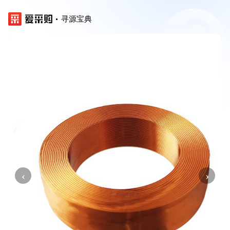
寻源宝典
‹
›