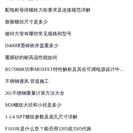
配电柜母排螺栓力矩要求及连接规范详解
膨胀螺丝尺寸是多少
镀锌方管有哪些常见规格和型号
D400球墨铸铁井盖重多少
覆膜砂的耐高温性能如何
RU7088R功率MOSFET特性解析及其在可调电源设计中的
实践
不锈钢通风 管道施工
201不锈钢重量计算方法大全
M20螺纹大径和小径是多少
1-1/4 NPT螺纹参数及底孔尺寸详解
F1010E是什么管？能否用3205或3505代换