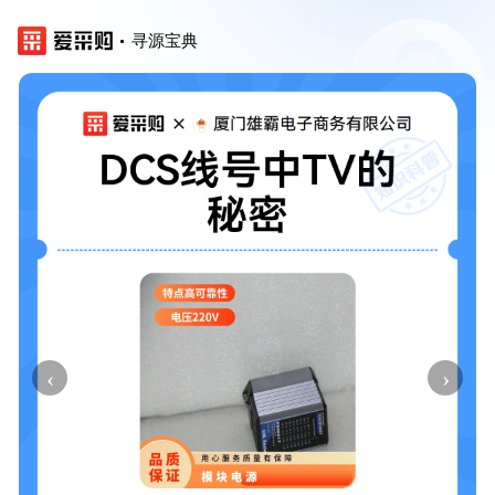
寻源宝典
‹
›