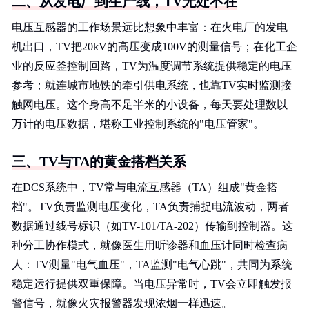
二、从发电厂到生产线，TV无处不在
电压互感器的工作场景远比想象中丰富：在火电厂的发电
机出口，TV把20kV的高压变成100V的测量信号；在化工企
业的反应釜控制回路，TV为温度调节系统提供稳定的电压
参考；就连城市地铁的牵引供电系统，也靠TV实时监测接
触网电压。这个身高不足半米的小设备，每天要处理数以
万计的电压数据，堪称工业控制系统的"电压管家"。
三、TV与TA的黄金搭档关系
在DCS系统中，TV常与电流互感器（TA）组成"黄金搭
档"。TV负责监测电压变化，TA负责捕捉电流波动，两者
数据通过线号标识（如TV-101/TA-202）传输到控制器。这
种分工协作模式，就像医生用听诊器和血压计同时检查病
人：TV测量"电气血压"，TA监测"电气心跳"，共同为系统
稳定运行提供双重保障。当电压异常时，TV会立即触发报
警信号，就像火灾报警器发现浓烟一样迅速。