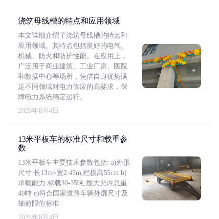
浇筑母线槽的特点和应用领域
本文详细介绍了浇筑母线槽的特点和
应用领域。其特点包括良好的电气、
机械、防火和防护性能。在应用上，
广泛用于商业建筑、工业厂房、医院
和数据中心等场所，凭借自身优势满
足不同领域对电力供应的高要求，保
障电力系统稳定运行。
2026年8月4日
13米平板车的标准尺寸和载重参
数
13米平板车主要技术参数包括: a)外形
尺寸:长13m×宽2.45m,栏板高55cm b)
承载能力:标载30-35吨,最大允许总重
49吨 c)符合国家道路车辆外廓尺寸及
轴荷限值标准
2026年8月4日