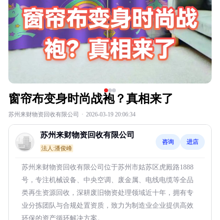
窗帘布变身时尚战袍？真相来了
苏州来财物资回收有限公司
·
2026-03-19 20:06:34
苏州来财物资回收有限公司
咨询
进店
法人:潘俊峰
苏州来财物资回收有限公司位于苏州市姑苏区虎殿路1888
号，专注机械设备、中央空调、废金属、电线电缆等全品
类再生资源回收，深耕废旧物资处理领域近十年，拥有专
业分拣团队与合规处置资质，致力为制造业企业提供高效
环保的资产循环解决方案。