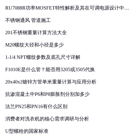
RU7088R功率MOSFET特性解析及其在可调电源设计中的
实践
不锈钢通风 管道施工
201不锈钢重量计算方法大全
M20螺纹大径和小径是多少
1-1/4 NPT螺纹参数及底孔尺寸详解
F1010E是什么管？能否用3205或3505代换
20x40x2镀锌方管单米重量计算与应用分析
抗渗混凝土中P6和P8膨胀剂分别加多少
法兰PN25和PN16有什么区别
消费者对洗衣机的核心需求调研与分析
U型螺栓的国家标准