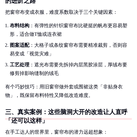
的进阶之路
把窗帘布变成衣服，难度系数取决于三个关键因素：
布料结构
：有弹性的针织窗帘布比硬挺的帆布更容易塑
形，适合做T恤或连衣裙
图案适配
：大格子或条纹窗帘布需要精准裁剪，否则容
易变成「视觉灾难」
工艺处理
：遮光布需要先拆掉内层黑胶涂层，厚绒布要
修剪掉影响缝制的绒毛
有个巧妙技巧：用旧窗帘做外套或围裙这类「非贴身衣
物」，既保留布料特性又降低改造难度。
三、真实案例：这些脑洞大开的改造让人直呼
「还可以这样」
在手工达人的世界里，窗帘布的潜力远超想象：