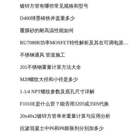
镀锌方管有哪些常见规格和型号
D400球墨铸铁井盖重多少
覆膜砂的耐高温性能如何
RU7088R功率MOSFET特性解析及其在可调电源设
计中的实践
不锈钢通风 管道施工
201不锈钢重量计算方法大全
M20螺纹大径和小径是多少
1-1/4 NPT螺纹参数及底孔尺寸详解
F1010E是什么管？能否用3205或3505代换
20x40x2镀锌方管单米重量计算与应用分析
抗渗混凝土中P6和P8膨胀剂分别加多少