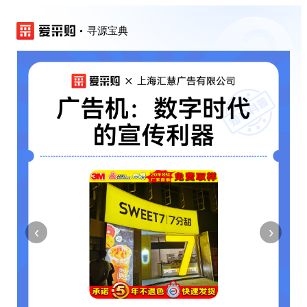
寻源宝典
‹
›