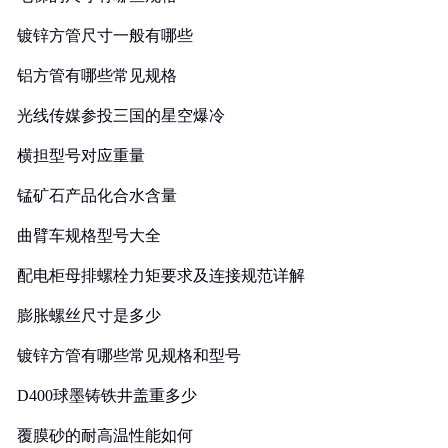
镀锌方管尺寸一般有哪些
铝方管有哪些常见规格
光线传媒参投三国的星空爆冷
横担型号对应重量
锰矿石产品化合水含量
曲臂车规格型号大全
配电柜母排螺栓力矩要求及连接规范详解
膨胀螺丝尺寸是多少
镀锌方管有哪些常见规格和型号
D400球墨铸铁井盖重多少
覆膜砂的耐高温性能如何