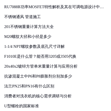
RU7088R功率MOSFET特性解析及其在可调电源设计中的
实践
不锈钢通风 管道施工
201不锈钢重量计算方法大全
M20螺纹大径和小径是多少
1-1/4 NPT螺纹参数及底孔尺寸详解
F1010E是什么管？能否用3205或3505代换
20x40x2镀锌方管单米重量计算与应用分析
抗渗混凝土中P6和P8膨胀剂分别加多少
法兰PN25和PN16有什么区别
消费者对洗衣机的核心需求调研与分析
U型螺栓的国家标准