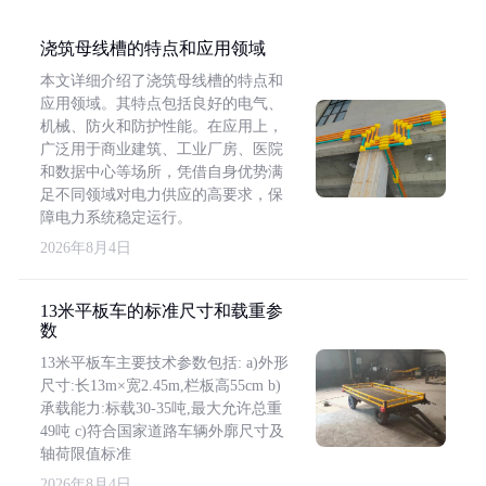
浇筑母线槽的特点和应用领域
本文详细介绍了浇筑母线槽的特点和
应用领域。其特点包括良好的电气、
机械、防火和防护性能。在应用上，
广泛用于商业建筑、工业厂房、医院
和数据中心等场所，凭借自身优势满
足不同领域对电力供应的高要求，保
障电力系统稳定运行。
2026年8月4日
13米平板车的标准尺寸和载重参
数
13米平板车主要技术参数包括: a)外形
尺寸:长13m×宽2.45m,栏板高55cm b)
承载能力:标载30-35吨,最大允许总重
49吨 c)符合国家道路车辆外廓尺寸及
轴荷限值标准
2026年8月4日