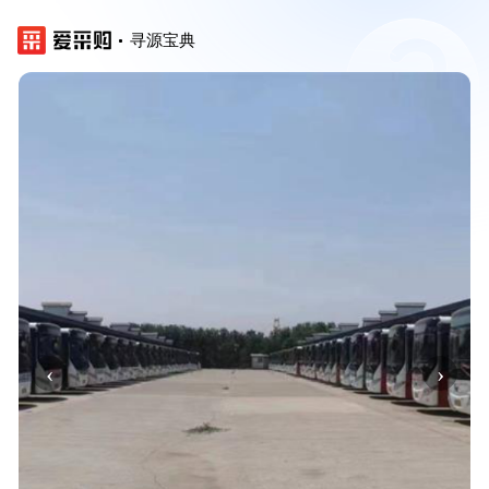
寻源宝典
‹
›