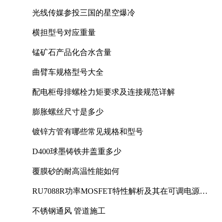
光线传媒参投三国的星空爆冷
横担型号对应重量
锰矿石产品化合水含量
曲臂车规格型号大全
配电柜母排螺栓力矩要求及连接规范详解
膨胀螺丝尺寸是多少
镀锌方管有哪些常见规格和型号
D400球墨铸铁井盖重多少
覆膜砂的耐高温性能如何
RU7088R功率MOSFET特性解析及其在可调电源设
计中的实践
不锈钢通风 管道施工