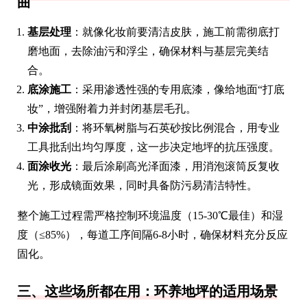
曲
基层处理
：就像化妆前要清洁皮肤，施工前需彻底打
磨地面，去除油污和浮尘，确保材料与基层完美结
合。
底涂施工
：采用渗透性强的专用底漆，像给地面“打底
妆”，增强附着力并封闭基层毛孔。
中涂批刮
：将环氧树脂与石英砂按比例混合，用专业
工具批刮出均匀厚度，这一步决定地坪的抗压强度。
面涂收光
：最后涂刷高光泽面漆，用消泡滚筒反复收
光，形成镜面效果，同时具备防污易清洁特性。
整个施工过程需严格控制环境温度（15-30℃最佳）和湿
度（≤85%），每道工序间隔6-8小时，确保材料充分反应
固化。
三、这些场所都在用：环养地坪的适用场景