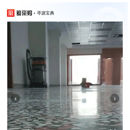
寻源宝典
‹
›