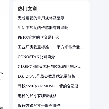
热门文章
无缝钢管的常用规格及壁厚
生活中常见的传感器有哪些呢
PE100管材的含义是什么
工业厂房载重标准：一平方米能承受多
少公斤
CONOSTAN公司简介
C13和C14插头国标与欧标的区别及其
标准解析
示
LGJ-240/30导线参数及载流量解析
爆
寻找nce01p30k MOSFET管的合适替代
型号
电梯的尺寸有哪些规格
镀锌方管尺寸一般有哪些
内置