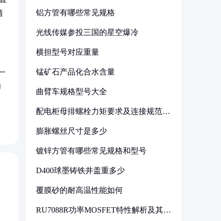
铝方管有哪些常见规格
清
光线传媒参投三国的星空爆冷
横担型号对应重量
锰矿石产品化合水含量
一
功
曲臂车规格型号大全
配电柜母排螺栓力矩要求及连接规范详
解
膨胀螺丝尺寸是多少
镀锌方管有哪些常见规格和型号
D400球墨铸铁井盖重多少
覆膜砂的耐高温性能如何
RU7088R功率MOSFET特性解析及其在
可调电源设计中的实践