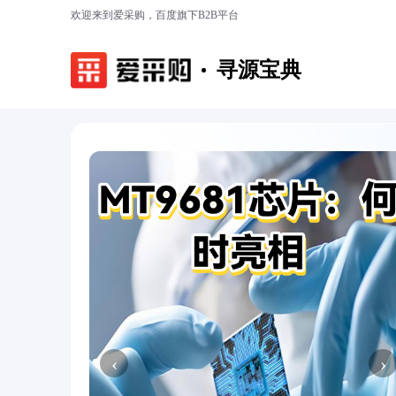
欢迎来到爱采购，百度旗下B2B平台
寻源宝典
‹
›