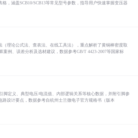
，涵盖SCB10/SCB13等常见型号参数，指导用户快速掌握变压器
法（理论公式法、查表法、在线工具法），重点解析了黄铜棒密度取
计算案例、误差分析及选材建议，数据参考GB/T 4423-2007等国家标
括各引脚定义、典型电压/电流值、内部逻辑关系等核心数据，并附引脚参
电路设计要点，数据参考自杭州士兰微电子官方规格书（版本