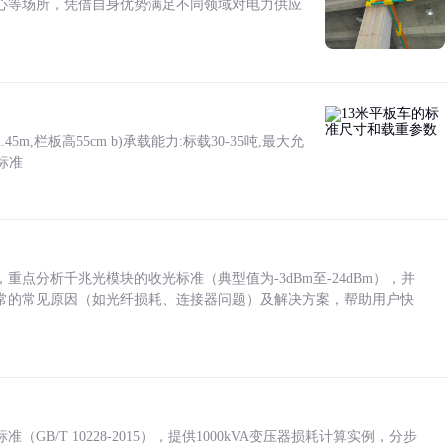
心等场所，凭借自身优势满足不同领域对电力供应
5m,栏板高55cm b)承载能力:标载30-35吨,最大允
标准
点分析千兆光模块的收光标准（典型值为-3dBm至-24dBm），并
常的常见原因（如光纤损耗、连接器问题）及解决方案，帮助用户快
/T 10228-2015），提供1000kVA变压器损耗计算实例，分步