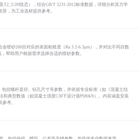
_1/2H状态），结合GB/T 5231-2012标准数据，详细分析其力学
差异，为工业选材提供参考。
砂200目对应的表面粗糙度（Ra 3.2-6.3μm），并对比不同目数
业实践，帮助用户根据需求选择合适的喷砂参数。
力，包括螺杆直径、钻孔尺寸等参数，并依据专业标准（如《混凝土结
方法和典型数值（如混凝土强度C30下设计值约80kN）。内容涵盖安装
员参考。
底孔计算，包括外径、螺距、公差等关键参数，并提供专业数据来源