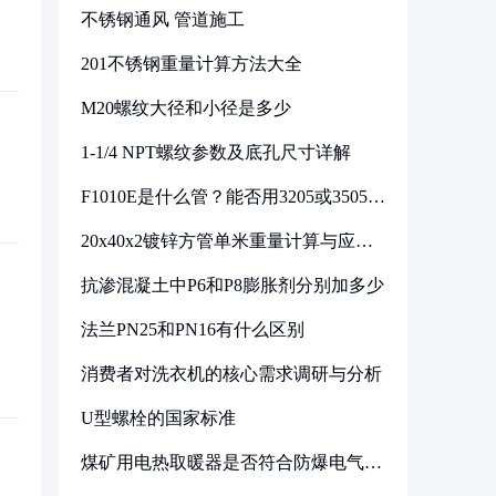
不锈钢通风 管道施工
201不锈钢重量计算方法大全
M20螺纹大径和小径是多少
1-1/4 NPT螺纹参数及底孔尺寸详解
F1010E是什么管？能否用3205或3505代
换
20x40x2镀锌方管单米重量计算与应用
分析
抗渗混凝土中P6和P8膨胀剂分别加多少
法兰PN25和PN16有什么区别
消费者对洗衣机的核心需求调研与分析
U型螺栓的国家标准
煤矿用电热取暖器是否符合防爆电气设
备标准