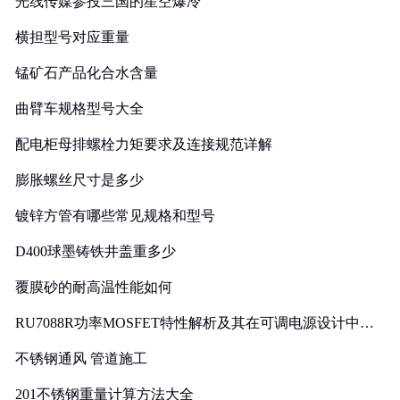
光线传媒参投三国的星空爆冷
横担型号对应重量
锰矿石产品化合水含量
曲臂车规格型号大全
配电柜母排螺栓力矩要求及连接规范详解
膨胀螺丝尺寸是多少
镀锌方管有哪些常见规格和型号
D400球墨铸铁井盖重多少
覆膜砂的耐高温性能如何
RU7088R功率MOSFET特性解析及其在可调电源设计中的
实践
不锈钢通风 管道施工
201不锈钢重量计算方法大全