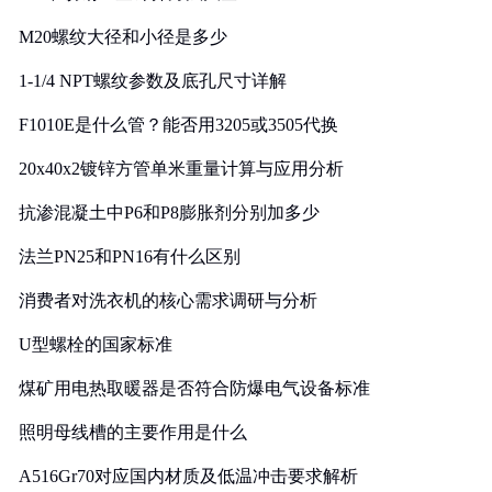
M20螺纹大径和小径是多少
1-1/4 NPT螺纹参数及底孔尺寸详解
F1010E是什么管？能否用3205或3505代换
20x40x2镀锌方管单米重量计算与应用分析
抗渗混凝土中P6和P8膨胀剂分别加多少
法兰PN25和PN16有什么区别
消费者对洗衣机的核心需求调研与分析
U型螺栓的国家标准
煤矿用电热取暖器是否符合防爆电气设备标准
照明母线槽的主要作用是什么
A516Gr70对应国内材质及低温冲击要求解析