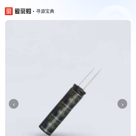
寻源宝典
‹
›