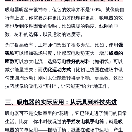
吸电器听起来很神奇，但它的效率并不是100%。就像骑自
行车上坡，你需要踩得更用力才能爬得更高。吸电器的效
率也受到多种因素的影响，比如磁场的强度、线圈的匝
数、材料的选择，以及运动的速度等。
为了提高效率，工程师们想出了很多办法。比如，使用
强
磁铁
可以增加磁场强度，让感应电动势更大；增加
线圈的
匝数
可以放大电流；选择
导电性好的材料
（如铜线）可以
减少能量损失；而
优化运动方式
（比如让线圈在磁场中做
匀速圆周运动）则可以让能量转换更平稳、更高效。这些
技巧就像给吸电器“开挂”，让它能更“给力”地工作。
三、吸电器的实际应用：从玩具到科技先进
吸电器可不是实验室里的“花瓶”，它已经走进了我们的日常
生活。比如，你小时候玩过的
手摇发电机手电筒
，就是吸
电器的简单应用——摇动手柄，线圈在磁场中运动，产生