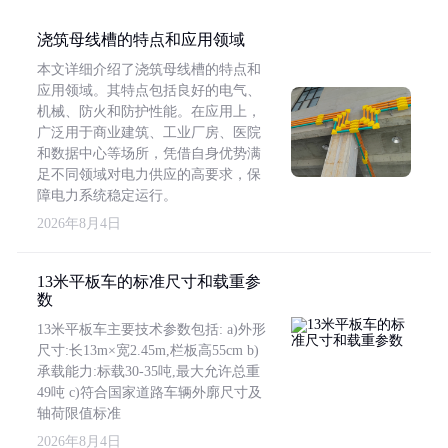
浇筑母线槽的特点和应用领域
本文详细介绍了浇筑母线槽的特点和
应用领域。其特点包括良好的电气、
机械、防火和防护性能。在应用上，
广泛用于商业建筑、工业厂房、医院
和数据中心等场所，凭借自身优势满
足不同领域对电力供应的高要求，保
障电力系统稳定运行。
2026年8月4日
13米平板车的标准尺寸和载重参
数
13米平板车主要技术参数包括: a)外形
尺寸:长13m×宽2.45m,栏板高55cm b)
承载能力:标载30-35吨,最大允许总重
49吨 c)符合国家道路车辆外廓尺寸及
轴荷限值标准
2026年8月4日