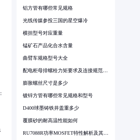
铝方管有哪些常见规格
光线传媒参投三国的星空爆冷
横担型号对应重量
，
锰矿石产品化合水含量
曲臂车规格型号大全
配电柜母排螺栓力矩要求及连接规范详
解
膨胀螺丝尺寸是多少
：
镀锌方管有哪些常见规格和型号
D400球墨铸铁井盖重多少
覆膜砂的耐高温性能如何
绝
RU7088R功率MOSFET特性解析及其在
可调电源设计中的实践