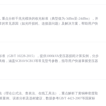
点分析千兆光模块的收光标准（典型值为-3dBm至-24dBm），并
常的常见原因（如光纤损耗、连接器问题）及解决方案，帮助用户快
/T 10228-2015），提供1000kVA变压器损耗计算实例，分步
，涵盖SCB10/SCB13等常见型号参数，指导用户快速掌握变压器
法（理论公式法、查表法、在线工具法），重点解析了黄铜棒密度取
计算案例、误差分析及选材建议，数据参考GB/T 4423-2007等国家标