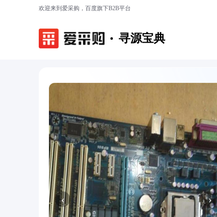
欢迎来到爱采购，百度旗下B2B平台
寻源宝典
‹
›