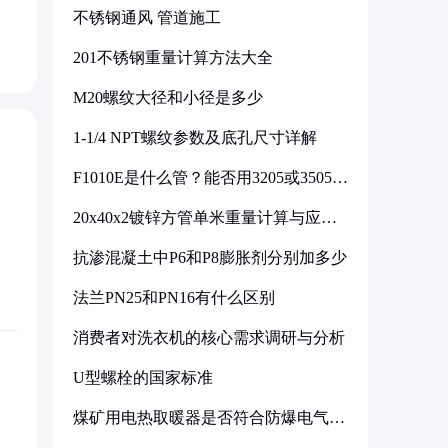
不锈钢通风 管道施工
201不锈钢重量计算方法大全
M20螺纹大径和小径是多少
1-1/4 NPT螺纹参数及底孔尺寸详解
F1010E是什么管？能否用3205或3505代
换
20x40x2镀锌方管单米重量计算与应用
分析
抗渗混凝土中P6和P8膨胀剂分别加多少
法兰PN25和PN16有什么区别
消费者对洗衣机的核心需求调研与分析
U型螺栓的国家标准
煤矿用电热取暖器是否符合防爆电气设
备标准