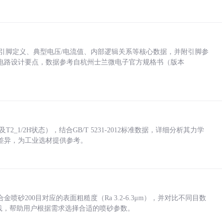
括各引脚定义、典型电压/电流值、内部逻辑关系等核心数据，并附引脚参
电路设计要点，数据参考自杭州士兰微电子官方规格书（版本
_1/2H状态），结合GB/T 5231-2012标准数据，详细分析其力学
差异，为工业选材提供参考。
砂200目对应的表面粗糙度（Ra 3.2-6.3μm），并对比不同目数
业实践，帮助用户根据需求选择合适的喷砂参数。